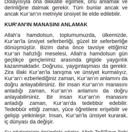
Dolayısıyla ona dikkatle eğilmek, onu anlamak ve
derinliğine dalmak gerekir. Tüm bunlar ancak ve
ancak Kur’an’ın metniyle ünsiyet ile elde edilebilir.
KUR’AN’IN MANASINI ANLAMAK
Allah’a hamdolsun, toplumumuzda, ülkemizde,
Kur’an’la ünsiyet seferberliği, güzel bir seferberliğe
dönüşmüştür. Bizim daha önce tavsiye ettiğimiz
Kur’an hafızlığı meselesi, Allah’a hamdolsun gün
geçtikçe gençlerimiz arasında gitgide yaygınlık
kazanmaktadır. Doğrusu, yaygınlaşması da gerekir.
Zira illaki Kur’an’la tanışma ve ünsiyet kurmalıyız.
Kur’an’ı ezberlediğiniz zaman, Kur’an’ın anlamını da
doğru anlayabilirsiniz. Bir insan Kur’an’ın manasını
anladığı zaman, Kur’an’ın anlamını da doğru
anlayabilirsiniz. Bir insan Kur’an’ın manasını
anladığı zaman, Kur’an’da tedebbür edebilir.
Tedebbür ettiği zaman, yüce öğretilere erişebilir ve
gelişip yetkinleşir. İnsan, Kur’an’la ünsiyet kurarak,
iç dünyası da değişir.