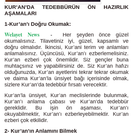
KUR’AN’DA TEDEBBÜRÜN ÖN HAZIRLIK
AŞAMALARI
1-Kur’an’ı Doğru Okumak:
Welayet News
-
Her şeyden önce güzel
okumalısınız. Tilavetiniz iyi, güzel, kapsamlı ve
doğru olmalıdır. İkincisi, Kur’ani terim ve anlamları
anlamalısınız. Üçüncüsü, Kur’an’ı ezberlemelisiniz.
Kur’an ezberi çok önemlidir. Siz gençler buna
muhtaçsınız ve yapabilirsiniz de. Siz Kur’an hafızı
olduğunuzda, Kur’an ayetlerini tekrar tekrar okumak
ve daima Kur’an’la ünsiyet bağı içerisinde olmak,
sizlere Kur’an’da tedebbür fırsatı verecektir.
Kur’an’la ünsiyet, Kur’an meclislerinde bulunmak,
Kur’an’ı anlama çabası ve Kur’an’da tedebbür
gereklidir. Bu işin ön aşaması, Kur’an’ı
okuyabilmektir, Kur’an’ı ezberleyebilmektir. Kur’an
ezberi çok etkilidir.
2- Kur’an’ın Anlamını Bilmek