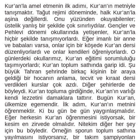
Kur’an’la amel etmenin ilk adımı, Kur’an’ın metniyle
tanışmaktır. Tağut rejimi döneminde, halk Kur’an’la
aşina değillerdi. Onu yüzünden okuyabilenler;
üstelik yanlış bir şekilde çok sınırlıydılar. Gençler ve
Pehlevi dönemi okullarında yetişenler, Kur’an’la
hiçbir şekilde tanışmıyorlardı. Eğer imanlı bir anne
ve babaları varsa, onlar için bir köşede Kur’an dersi
düzenliyorlardı ve onlar kendileri öğreniyorlardı. O
günlerdeki okullarımız, Kur’an eğitimi sorumluluğu
taşımıyorlardı; Kur’an toplum sathında garip idi. Şu
büyük Tahran şehrinde birkaç kişinin bir araya
geldiği bir hocanın anlama, tecvit ve kıraat dersi
verdikleri kurslar çok azdı. Diğer şehirlerde de
böyleydi. Kur’an topluma girdiğinde, Kur’an’ın varlığı
kendi lezzetini damaklara tattırır. Bugün Kur’an,
ülkemize egemendir. İlk adım, Kur’an’ın metnini
öğrenmektir. Ki bu gün be gün yaygınlaşmalıdır.
Eğer herkesin Kur’an öğrenmesini istiyorsak, bir
kesim en zirvede olmalıdır. Nitekim diğer her şey
için bu böyledir. Örneğin sporun toplum sathına
yayılmasını istiyorsanız, bir takım şampiyonları