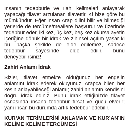
İnsanın tedebbürle ve İlahi kelimeleri anlayarak
yapacağı tilavet arzulanan tilavettir. Ki bize göre bu
mümkündür. Eğer insan Arap dilini bilir ve bilmediği
yerlerde de tercüme/meallere başvurur ve üzerinde
tedebbür eder, iki kez, üç kez, beş kez okursa ayetin
içeriğine dönük bir idrak ve zihinsel açılım yaşar ki
bu, başka şekilde de elde edilemez, sadece
tedebbür sayesinde elde edilir, bunu
deneyebilirsiniz!
Zahiri Anlamı İdrak
Sizler, tilavet etmekte olduğunuz her engelin
anlamını idrak ederek okuyunuz. Arapça bilen her
kesin anlayabileceği anlamı; zahiri anlamın kendisini
doğru idrak ediniz. Bunu idrak ettiğinizde tilavet
esnasında insana tedebbür fırsat ve gücü elverir;
yani insan bu durumda artık tedebbür edebilir.
KUR’AN TERİMLERİNİ ANLAMAK VE KUR’AN’IN
KELİME KELİME TERCÜMESİ