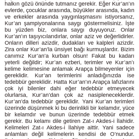
halkın gözü önünde tutmanız gerekir. Eğer Kur’an’ın
evlerde, çocuklar arasında, büyükler arasında, kadın
ve erkekler arasında yaygınlaşmasını istiyorsanız,
Kur’an şampiyonalarına saygı göstermelisiniz. İşte
bu yüzden biz, onlara saygı duyuyoruz. Onlar
Kur’an’ın taşıyıcılarıdırlar, onlar aziz ve değerlidirler.
Onların dilleri azizdir, dudakları ve kalpleri azizdir.
Zira onlar Kur’an’la ünsiyet bağı kurmuşlardır. Bizim
canımız Kur’an’a kurban olsun! Fakat bu kadarı
yeterli değildir; Kur’an ezberi, terimler ve Kur’an’ı
kelime kelimesine anlamak Arapça bilmeyenler için
gereklidir. Kur’an terimlerini anladığınızda ise
tedebbür gereklidir. Hatta Kur’an’ın Arapça lafızlarını
çok iyi bilenler dahi eğer tedebbür etmeyecek
olurlarsa, Kur’an’dan çok az nasipleneceklerdir.
Kur’an’da tedebbür gereklidir. Yani Kur’an terimleri
üzerinde düşünmek ki bu derinlikli bir kelamdır, yüce
bir kelamdır ve bunun üzerinde tedebbür etmek
gerekir. Bu kelamı dile getiren Zat-ı Akdes-i İlahidir.
Kelimeleri Zat-ı Akdes-i İlahiye aittir. Yani sadece
anlamları değil kelimelerin kendisi de O’nundur.