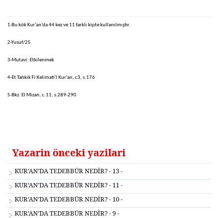
1-
Bu kök Kur’an’da 44 kez ve 11 farklı kipte kullanılmıştır.
2-Yusuf/25
3-Mutavi: Etkilenmek
4-Et Tahkik Fi Kelimati’l Kur’an, c3, s.176
5-Bkz. El Mizan, c.11, s.289-290
Yazarin önceki yazilari
KUR’AN’DA TEDEBBÜR NEDİR? - 13 -
KUR’AN’DA TEDEBBÜR NEDİR? - 11 -
KUR’AN’DA TEDEBBÜR NEDİR? - 10 -
KUR’AN’DA TEDEBBÜR NEDİR? - 9 -