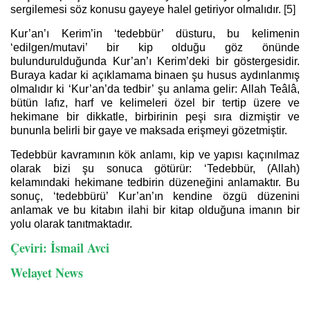
sergilemesi söz konusu gayeye halel getiriyor olmalıdır.
[5]
Kur’an’ı Kerim’in ‘tedebbür’ düsturu, bu kelimenin
‘edilgen/mutavi’ bir kip olduğu göz önünde
bulundurulduğunda Kur’an’ı Kerim’deki bir göstergesidir.
Buraya kadar ki açıklamama binaen şu husus aydınlanmış
olmalıdır ki ‘Kur’an’da tedbir’ şu anlama gelir: Allah Teâlâ,
bütün lafız, harf ve kelimeleri özel bir tertip üzere ve
hekimane bir dikkatle, birbirinin peşi sıra dizmiştir ve
bununla belirli bir gaye ve maksada erişmeyi gözetmiştir.
Tedebbür kavramının kök anlamı, kip ve yapısı kaçınılmaz
olarak bizi şu sonuca götürür: ‘Tedebbür, (Allah)
kelamındaki hekimane tedbirin düzeneğini anlamaktır. Bu
sonuç, ‘tedebbürü’ Kur’an’ın kendine özgü düzenini
anlamak ve bu kitabın ilahi bir kitap olduğuna imanın bir
yolu olarak tanıtmaktadır.
Çeviri: İsmail Avci
Welayet News