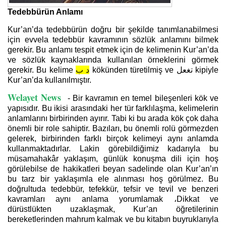
Tedebbürün Anlamı
Kur’an’da tedebbürün doğru bir şekilde tanımlanabilmesi
için evvela tedebbür kavramının sözlük anlamını bilmek
gerekir. Bu anlamı tespit etmek için de kelimenin Kur’an’da
ve sözlük kaynaklarında kullanılan örneklerini görmek
gerekir. Bu kelime
د ب
kökünden türetilmiş ve
تغعل
kipiyle
Kur’an’da kullanılmıştır.
Welayet News
- Bir kavramın en temel bileşenleri kök ve
yapısıdır. Bu ikisi arasındaki her tür farklılaşma, kelimelerin
anlamlarını birbirinden ayırır. Tabi ki bu arada kök çok daha
önemli bir role sahiptir. Bazıları, bu önemli rolü görmezden
gelerek, birbirinden farklı birçok kelimeyi aynı anlamda
kullanmaktadırlar. Lakin görebildiğimiz kadarıyla bu
müsamahakâr yaklaşım, günlük konuşma dili için hoş
görülebilse de hakikatleri beyan sadelinde olan Kur’an’ın
bu tarz bir yaklaşımla ele alınması hoş görülmez. Bu
doğrultuda tedebbür, tefekkür, tefsir ve tevil ve benzeri
kavramları aynı anlama yorumlamak
،
Dikkat ve
dürüstlükten uzaklaşmak, Kur’an öğretilerinin
bereketlerinden mahrum kalmak ve bu kitabın buyruklarıyla