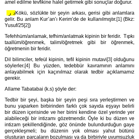
amel edilme tevfikine halel getirmek gibi sonuçlar doğurur.
د ر
Kökü, sözlükte bir şeyin arkası, gerisi gibi anlamlara
gelir. Bu anlam Kur’an’ı Kerim’de de kullanılmıştır.
[1]
(Bkz:
Yusuf/25
[2]
)
Tefehhüm/anlamak, tefhim/anlatmak kipinin bir feridir. Tıpkı
taallüm/öğrenmek, talim/öğretmek gibi bir öğrenmek,
öğretmenin bir feridir.
Dil bilimciler, tefeül kipinin, tefil kipinin mutavi
[3]
olduğunu
söylerler.
[4]
Bu yüzden, tedebbür kavramının anlamını
anlayabilmek için kaçınılmaz olarak tedbir açıklamamız
gerekir.
Allame Tabatabai (k.s) şöyle der:
Tedbir bir şeyi, başka bir şeyin peşi sıra yerleştirmen ve
bunu yaparken birbirinden farklı çok sayıda eşyayı belirli
bir düzen içerisinde ve her birini kendine özel yerinde yer
alabileceği bir intizamı gözetmendir. Öyle ki bu düzen ve
intizam şekillendiğinde, göz önünde bulundurduğun gaye
gerçekleşmeli; bu düzenin yok olması yahut bütünü
oluşturan parçaların bozulması ya da birbiriyle uyumsuzluk