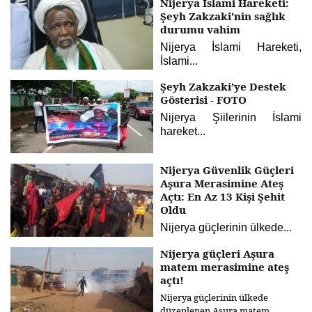
Nijerya İslami Hareketi:
Şeyh Zakzaki'nin sağlık
durumu vahim
Nijerya İslami Hareketi,
İslami...
Şeyh Zakzaki’ye Destek
Gösterisi - FOTO
Nijerya Şiilerinin İslami
hareket...
Nijerya Güvenlik Güçleri
Aşura Merasimine Ateş
Açtı: En Az 13 Kişi Şehit
Oldu
Nijerya güçlerinin ülkede...
Nijerya güçleri Aşura
matem merasimine ateş
açtı!
Nijerya güçlerinin ülkede
düzenlenen Aşura matem