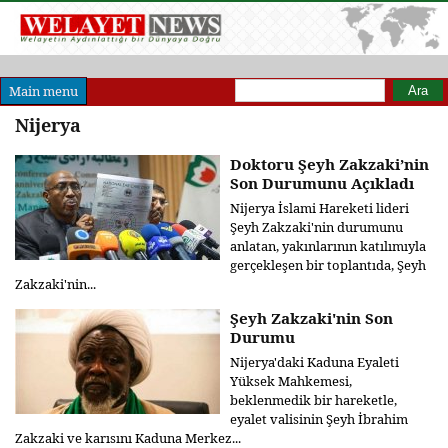
Arama formu
Ara
Main menu
Nijerya
Doktoru Şeyh Zakzaki’nin
Son Durumunu Açıkladı
Nijerya İslami Hareketi lideri
Şeyh Zakzaki'nin durumunu
anlatan, yakınlarının katılımıyla
gerçekleşen bir toplantıda, Şeyh
Zakzaki'nin...
Şeyh Zakzaki'nin Son
Durumu
Nijerya'daki Kaduna Eyaleti
Yüksek Mahkemesi,
beklenmedik bir hareketle,
eyalet valisinin Şeyh İbrahim
Zakzaki ve karısını Kaduna Merkez...