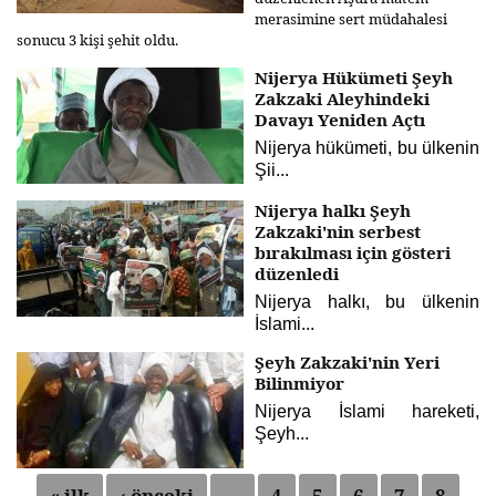
merasimine sert müdahalesi
sonucu 3 kişi şehit oldu.
Nijerya Hükümeti Şeyh
Zakzaki Aleyhindeki
Davayı Yeniden Açtı
Nijerya hükümeti, bu ülkenin
Şii...
Nijerya halkı Şeyh
Zakzaki'nin serbest
bırakılması için gösteri
düzenledi
Nijerya halkı, bu ülkenin
İslami...
Şeyh Zakzaki'nin Yeri
Bilinmiyor
Nijerya İslami hareketi,
Şeyh...
« ilk
‹ önceki
…
4
5
6
7
8
Sayfalar