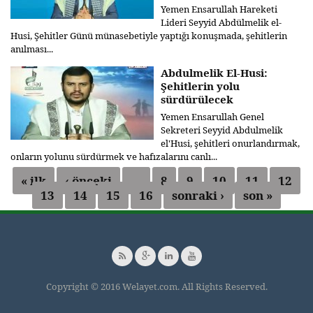
Yemen Ensarullah Hareketi
Lideri Seyyid Abdülmelik el-
Husi, Şehitler Günü münasebetiyle yaptığı konuşmada, şehitlerin
anılması...
Abdulmelik El-Husi:
Şehitlerin yolu
sürdürülecek
Yemen Ensarullah Genel
Sekreteri Seyyid Abdulmelik
el'Husi, şehitleri onurlandırmak,
onların yolunu sürdürmek ve hafızalarını canlı...
« ilk
‹ önceki
…
8
9
10
11
12
Sayfalar
13
14
15
16
sonraki ›
son »
Copyright © 2016 Welayet.com. All Rights Reserved.