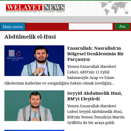
Arama formu
Ara
Main menu
Abdülmelik el-Husi
Ensarullah: Nasrallah'ın
Bölgesel Denkleminin Bir
Parçasıyız
Yemen Ensarullah Hareketi
Lideri, ABD'nin 11 Eylül
bahanesiyle Arap ve İslam
ülkelerinin kaderine ve zenginliğine hakim olmak istediğini...
Seyyid Abdulmelik Husi,
BM'yi Eleştirdi
Yemen Ensarullah Hareketi
Lideri Seyyid Abdülmelik Husi,
BM'nin Yemen Temsilcisi Martin
Griffiths ile bir araya geldi.