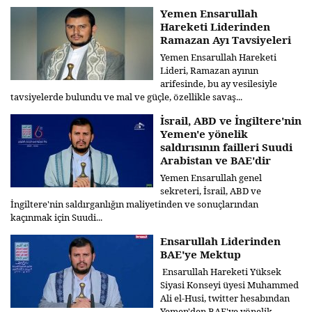
Yemen Ensarullah
Hareketi Liderinden
Ramazan Ayı Tavsiyeleri
Yemen Ensarullah Hareketi
Lideri, Ramazan ayının
arifesinde, bu ay vesilesiyle
tavsiyelerde bulundu ve mal ve güçle, özellikle savaş...
İsrail, ABD ve İngiltere'nin
Yemen'e yönelik
saldırısının failleri Suudi
Arabistan ve BAE'dir
Yemen Ensarullah genel
sekreteri, İsrail, ABD ve
İngiltere'nin saldırganlığın maliyetinden ve sonuçlarından
kaçınmak için Suudi...
Ensarullah Liderinden
BAE'ye Mektup
Ensarullah Hareketi Yüksek
Siyasi Konseyi üyesi Muhammed
Ali el-Husi, twitter hesabından
Yemen'den BAE'ye yönelik