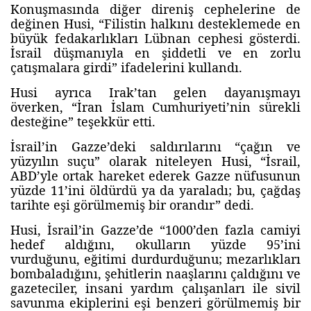
Konuşmasında diğer direniş cephelerine de
değinen Husi, “Filistin halkını desteklemede en
büyük fedakarlıkları Lübnan cephesi gösterdi.
İsrail düşmanıyla en şiddetli ve en zorlu
çatışmalara girdi” ifadelerini kullandı.
Husi ayrıca Irak’tan gelen dayanışmayı
överken, “İran İslam Cumhuriyeti’nin sürekli
desteğine” teşekkür etti.
İsrail’in Gazze’deki saldırılarını “çağın ve
yüzyılın suçu” olarak niteleyen Husi, “İsrail,
ABD’yle ortak hareket ederek Gazze nüfusunun
yüzde 11’ini öldürdü ya da yaraladı; bu, çağdaş
tarihte eşi görülmemiş bir orandır” dedi.
Husi, İsrail’in Gazze’de “1000’den fazla camiyi
hedef aldığını, okulların yüzde 95’ini
vurduğunu, eğitimi durdurduğunu; mezarlıkları
bombaladığını, şehitlerin naaşlarını çaldığını ve
gazeteciler, insani yardım çalışanları ile sivil
savunma ekiplerini eşi benzeri görülmemiş bir