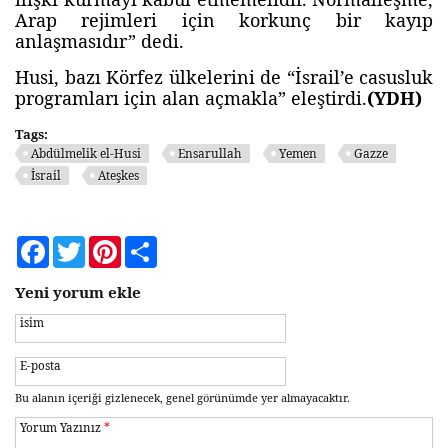
Arap rejimleri için korkunç bir kayıp
anlaşmasıdır” dedi.
Husi, bazı Körfez ülkelerini de “İsrail’e casusluk
programları için alan açmakla” eleştirdi.
(YDH)
Tags:
Abdülmelik el-Husi
Ensarullah
Yemen
Gazze
İsrail
Ateşkes
Facebook
Twitter
Pinterest
Share
Yeni yorum ekle
isim
E-posta
Bu alanın içeriği gizlenecek, genel görünümde yer almayacaktır.
Yorum Yazınız
*