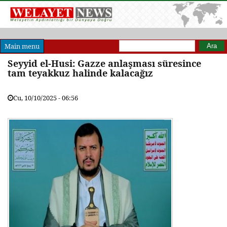
Arama formu
Ara
Main menu
Seyyid el-Husi: Gazze anlaşması süresince
tam teyakkuz halinde kalacağız
Cu, 10/10/2025 - 06:56