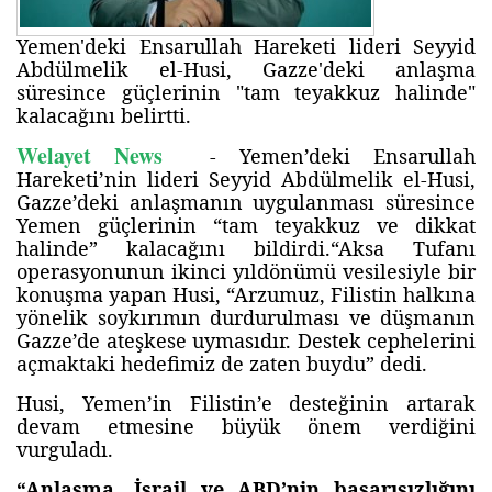
Yemen'deki Ensarullah Hareketi lideri Seyyid
Abdülmelik el-Husi, Gazze'deki anlaşma
süresince güçlerinin "tam teyakkuz halinde"
kalacağını belirtti.
Welayet News
- Yemen’deki Ensarullah
Hareketi’nin lideri Seyyid Abdülmelik el-Husi,
Gazze’deki anlaşmanın uygulanması süresince
Yemen güçlerinin “tam teyakkuz ve dikkat
halinde” kalacağını bildirdi.“Aksa Tufanı
operasyonunun ikinci yıldönümü vesilesiyle bir
konuşma yapan Husi, “Arzumuz, Filistin halkına
yönelik soykırımın durdurulması ve düşmanın
Gazze’de ateşkese uymasıdır. Destek cephelerini
açmaktaki hedefimiz de zaten buydu” dedi.
Husi, Yemen’in Filistin’e desteğinin artarak
devam etmesine büyük önem verdiğini
vurguladı.
“Anlaşma, İsrail ve ABD’nin başarısızlığını