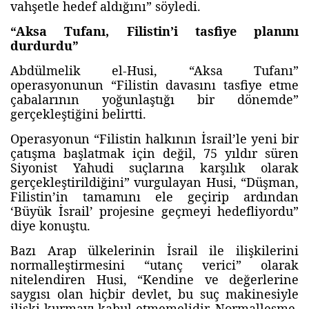
vahşetle hedef aldığını” söyledi.
“Aksa Tufanı, Filistin’i tasfiye planını
durdurdu”
Abdülmelik el-Husi, “Aksa Tufanı”
operasyonunun “Filistin davasını tasfiye etme
çabalarının yoğunlaştığı bir dönemde”
gerçekleştiğini belirtti.
Operasyonun “Filistin halkının İsrail’le yeni bir
çatışma başlatmak için değil, 75 yıldır süren
Siyonist Yahudi suçlarına karşılık olarak
gerçekleştirildiğini” vurgulayan Husi, “Düşman,
Filistin’in tamamını ele geçirip ardından
‘Büyük İsrail’ projesine geçmeyi hedefliyordu”
diye konuştu.
Bazı Arap ülkelerinin İsrail ile ilişkilerini
normalleştirmesini “utanç verici” olarak
nitelendiren Husi, “Kendine ve değerlerine
saygısı olan hiçbir devlet, bu suç makinesiyle
ilişki kurmayı kabul etmemelidir. Normalleşme,