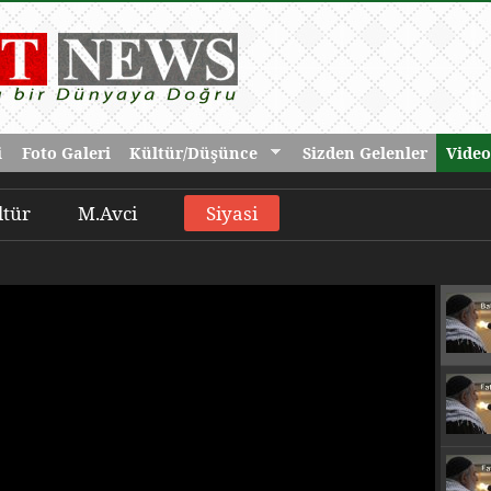
i
Foto Galeri
Kültür/Düşünce
Sizden Gelenler
Video
ltür
M.Avci
Siyasi