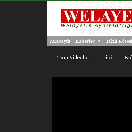
AnaSayfa
Haberler
Fıkıh Köşes
Tüm Videolar
Dini
Kü