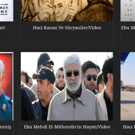
rt-
Haci Kasım Ve Süryaniler/Video
Ebu M
reniş
Ebu Mehdi El-Mühendis'in Hayatı/Video
Hacı 