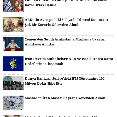
Lübnan Hükümeti İle Siyonist İsrail'den Direnişe
Karşı Ortak Hamle
ABD’nin Avrupa’daki 5. Piyade Tümeni Komutanı
Şok Bir Kararla Görevden Alındı
Yemen’den Suudi Arabistan’a Misilleme Uyarısı:
Ablukaya Abluka
İran Devrim Muhafızları: ABD ve İsrail, İran’a Karşı
Hedeflerine Ulaşamadı
Dünya Bankası, Suriye’deki HTŞ Yönetimine 100
Milyon Dolar Hibe Etti
Mossad'ın İran Masası Başkanı Görevden Alındı