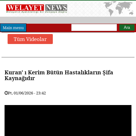
Arama formu
Ara
Main menu
Tüm Videolar
Dini
Kültür
M.Avci
Siyasi
Kuran' ı Kerim Bütün Hastalıkların Şifa
Kaynağıdır
Pt, 01/06/2026 - 23:42