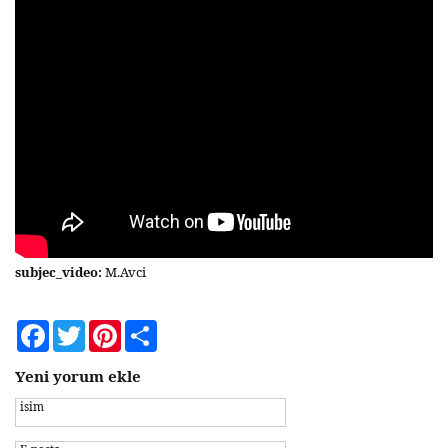
subjec_video:
M.Avci
Facebook
Twitter
Pinterest
Share
Yeni yorum ekle
isim