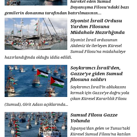
hareket eden Sumud
Dayanışma Filosu’ndaki bazı
gemilerin donanma tarafından batırılmasının...
Siyonist İsrail Ordusu
Yardım Filosuna
Müdahale Hazırlığında
Siyonist İsrail ordusunun
Akdeniz’de ilerleyen Küresel
Sumud Filosu’na müdahaleye
hazırlandığında olduğu iddia edildi.
Soykırımcı İsrail’den,
Gazze’ye giden Sumud
filosuna saldırı
Soykırımcı İsrail’in ablukasını
kırmak için Gazze’ye doğru yola
çıkan Küresel Kararlılık Filosu
(Sumud), Girit Adası açıklarında...
Sumud Filosu Gazze
Yolunda
İspanya’dan gelen ve Tunus’taki
Küresel Sumud Filosu’na katılan