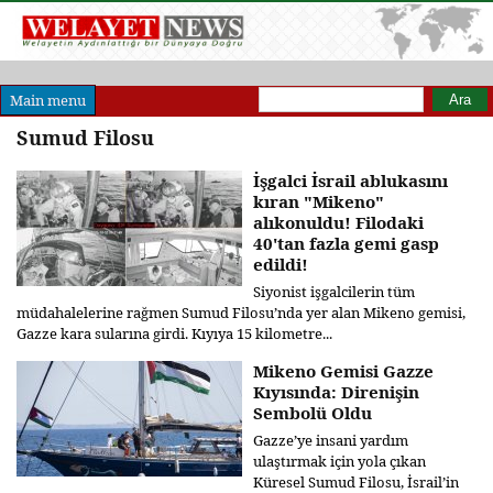
Arama formu
Ara
Main menu
Sumud Filosu
İşgalci İsrail ablukasını
kıran "Mikeno"
alıkonuldu! Filodaki
40'tan fazla gemi gasp
edildi!
Siyonist işgalcilerin tüm
müdahalelerine rağmen Sumud Filosu’nda yer alan Mikeno gemisi,
Gazze kara sularına girdi. Kıyıya 15 kilometre...
Mikeno Gemisi Gazze
Kıyısında: Direnişin
Sembolü Oldu
Gazze’ye insani yardım
ulaştırmak için yola çıkan
Küresel Sumud Filosu, İsrail’in