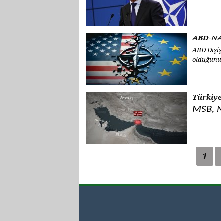
ABD-NAT
ABD Dışiş
olduğunu.
Türkiye
MSB, N
1
Sayfalar