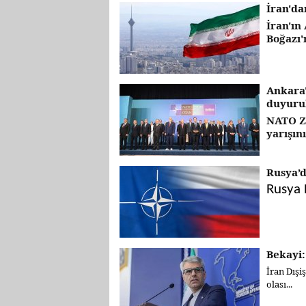
İran'da
İran'ın
Boğazı'
Ankara'
duyuru
NATO Zi
yarışın
Rusya’d
Rusya D
Bekayi
İran Dışi
olası...