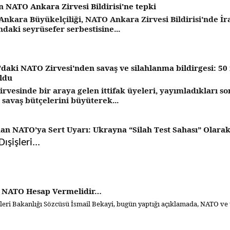
n NATO Ankara Zirvesi Bildirisi'ne tepki
 Ankara Büyükelçiliği, NATO Ankara Zirvesi Bildirisi'nde 
ndaki seyrüsefer serbestisine...
daki NATO Zirvesi'nden savaş ve silahlanma bildirgesi: 50 
ldu
rvesinde bir araya gelen ittifak üyeleri, yayımladıkları so
ı savaş bütçelerini büyüterek...
an NATO’ya Sert Uyarı: Ukrayna “Silah Test Sahası” Olarak
ışişleri...
: NATO Hesap Vermelidir…
şleri Bakanlığı Sözcüsü İsmail Bekayi, bugün yaptığı açıklamada, NATO ve ü