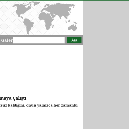
Arama formu
Ara
 Galeri
maya Çalıştı
uçsuz kaldığını, onun yalnızca her zamanki