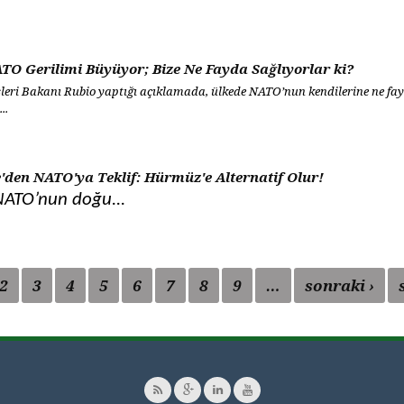
O Gerilimi Büyüyor; Bize Ne Fayda Sağlıyorlar ki?
leri Bakanı Rubio yaptığı açıklamada, ülkede NATO’nun kendilerine ne fa
..
'den NATO'ya Teklif: Hürmüz'e Alternatif Olur!
ATO’nun doğu...
2
3
4
5
6
7
8
9
…
sonraki ›