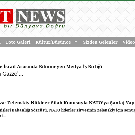
i
Foto Galeri
Kültür/Düşünce
Sizden Gelenler
Video
 İsrail Arasında Bilinmeyen Medya İş Birliği
n Gazze'...
a: Zelenskiy Nükleer Silah Konusuyla NATO’ya Şantaj Yap
şişleri Bakanlığı Sözcüsü, NATO liderler zirvesinin Zelenskiy için son
i...