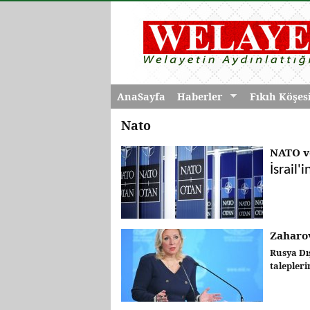
AnaSayfa
Haberler
Fıkıh Köşes
Nato
NATO ve
İsrail'i
Zaharov
Rusya Dı
taleplerin