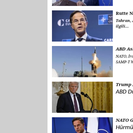
Rutte N
Tahran, 
ilgili...
ABD Ask
NATO, İra
SAMP-T h
Trump 
ABD Dış
NATO Ge
Hürmüz