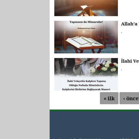
Allah’a
.
İlahi V
.
« ilk
‹ önce
Sayfalar