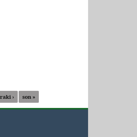
raki ›
son »