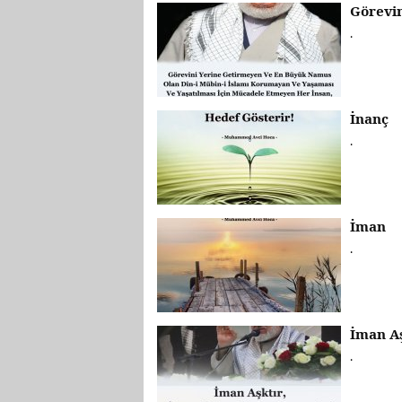
Görevin
.
İnanç
.
İman
.
İman Aş
.