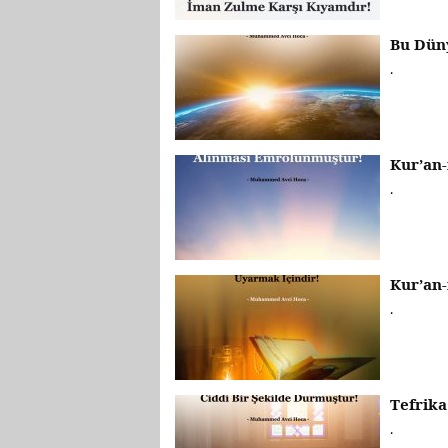
Bu Dün
.
Kur’an-
.
Kur’an-
.
Tefrika
.