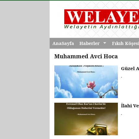
AnaSayfa
Haberler
Fıkıh Köşes
Muhammed Avci Hoca
Güzel 
.
İlahi V
.