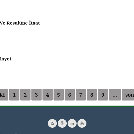
 Ve Resulüne İtaat
elayet
ki
1
2
3
4
5
6
7
8
9
…
son