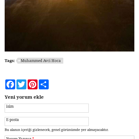
Tags:
Muhammed Avci Hoca
Facebook
Twitter
Pinterest
Share
Yeni yorum ekle
isim
E-posta
Bu alanın içeriği gizlenecek, genel görünümde yer almayacaktır.
Yorum Yazınız
*