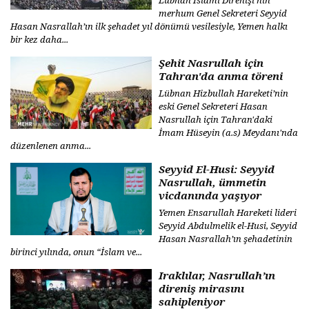
Lübnan İslami Direnişi’nin
merhum Genel Sekreteri Seyyid
Hasan Nasrallah’ın ilk şehadet yıl dönümü vesilesiyle, Yemen halkı
bir kez daha...
Şehit Nasrullah için
Tahran'da anma töreni
Lübnan Hizbullah Hareketi’nin
eski Genel Sekreteri Hasan
Nasrullah için Tahran'daki
İmam Hüseyin (a.s) Meydanı'nda
düzenlenen anma...
Seyyid El-Husi: Seyyid
Nasrullah, ümmetin
vicdanında yaşıyor
Yemen Ensarullah Hareketi lideri
Seyyid Abdulmelik el-Husi, Seyyid
Hasan Nasrallah’ın şehadetinin
birinci yılında, onun “İslam ve...
Iraklılar, Nasrullah’ın
direniş mirasını
sahipleniyor