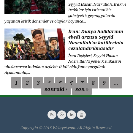
Seyyid Hasan Nasrullah, Irak ve
Iraklılar için istisnai bir
şahsiyetti; geçmiş yıllarda
yaşanan kritik dönemler ve olaylar boyunca...
İran: Dünya halklarının
ebedi arzusu Seyyid
Nasrullah'ın katillerinin
cezalandırılmasıdır
İran Dışişleri, Seyyid Hasan
Nasrullah’a yönelik suikastın
uluslararası hukukun açık bir ihlali olduğunu vurguladı.
Açıklamada,...
1
2
3
4
5
6
7
8
9
…
Sayfalar
sonraki ›
son »
Copyright © 2016 Welayet.com. All Rights Reserved.