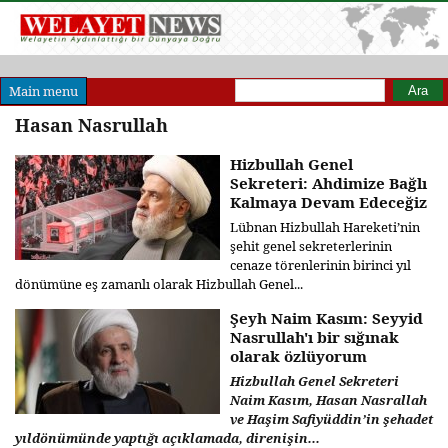
Arama formu
Ara
Main menu
Hasan Nasrullah
Hizbullah Genel
Sekreteri: Ahdimize Bağlı
Kalmaya Devam Edeceğiz
Lübnan Hizbullah Hareketi’nin
şehit genel sekreterlerinin
cenaze törenlerinin birinci yıl
dönümüne eş zamanlı olarak Hizbullah Genel...
Şeyh Naim Kasım: Seyyid
Nasrullah'ı bir sığınak
olarak özlüyorum
Hizbullah Genel Sekreteri
Naim Kasım, Hasan Nasrallah
ve Haşim Safiyüddin’in şehadet
yıldönümünde yaptığı açıklamada, direnişin...