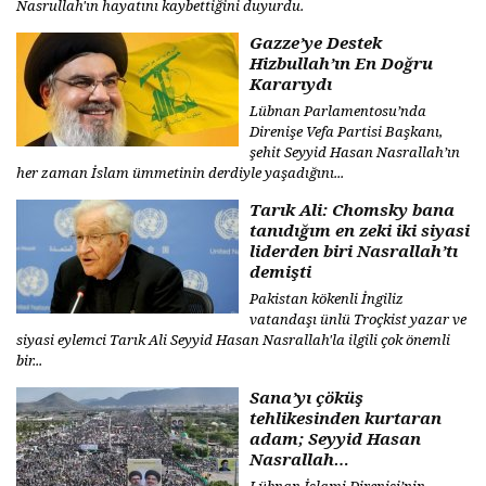
Nasrullah'ın hayatını kaybettiğini duyurdu.
Gazze’ye Destek
Hizbullah’ın En Doğru
Kararıydı
Lübnan Parlamentosu’nda
Direnişe Vefa Partisi Başkanı,
şehit Seyyid Hasan Nasrallah’ın
her zaman İslam ümmetinin derdiyle yaşadığını...
Tarık Ali: Chomsky bana
tanıdığım en zeki iki siyasi
liderden biri Nasrallah’tı
demişti
Pakistan kökenli İngiliz
vatandaşı ünlü Troçkist yazar ve
siyasi eylemci Tarık Ali Seyyid Hasan Nasrallah'la ilgili çok önemli
bir...
Sana’yı çöküş
tehlikesinden kurtaran
adam; Seyyid Hasan
Nasrallah…