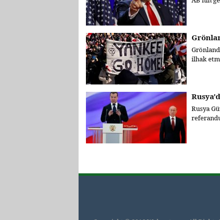
AB'nin ger
Grönla
Grönland’
ilhak etm
Rusya'd
Rusya Gü
referandu
Sayfalar