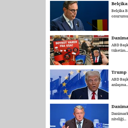
Belçika
Belçika B
onurumuz 
Danima
ABD Başk
tüketim...
Trump N
ABD Başka
anlaşma..
Danima
Danimarka
niteliği...