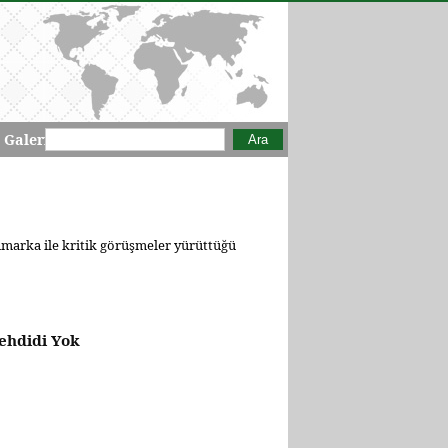
Arama formu
Ara
 Galeri
imarka ile kritik görüşmeler yürüttüğü
Tehdidi Yok