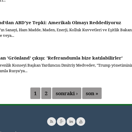
i...
nd’dan ABD’ye Tepki: Amerikalı Olmayı Reddediyoruz
ın Sanayi, Ham Madde, Maden, Enerji, Kolluk Kuvvetleri ve Eşitlik Bakan
e veya...
an 'Grönland' çıkışı: 'Referandumla bize katılabilirler'
venlik Konseyi Başkan Yardımcısı Dmitriy Medvedev, "Trump yönetiminin
mla Rusya’ya...
1
2
sonraki ›
son »