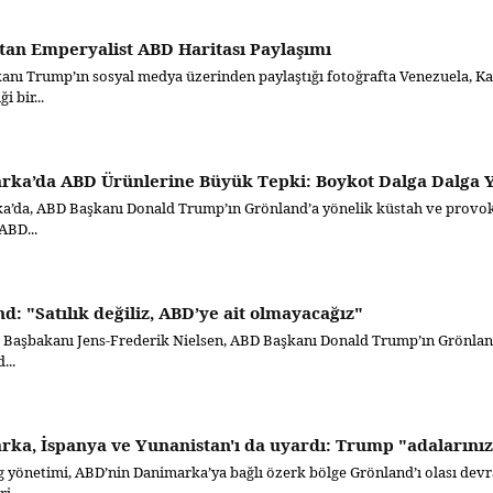
an Emperyalist ABD Haritası Paylaşımı
nı Trump’ın sosyal medya üzerinden paylaştığı fotoğrafta Venezuela, Ka
i bir...
ka’da ABD Ürünlerine Büyük Tepki: Boykot Dalga Dalga Y
’da, ABD Başkanı Donald Trump’ın Grönland’a yönelik küstah ve provokat
ABD...
d: "Satılık değiliz, ABD’ye ait olmayacağız"
Başbakanı Jens-Frederik Nielsen, ABD Başkanı Donald Trump’ın Grönland’
...
ka, İspanya ve Yunanistan'ı da uyardı: Trump "adalarınıza
yönetimi, ABD’nin Danimarka’ya bağlı özerk bölge Grönland’ı olası dev