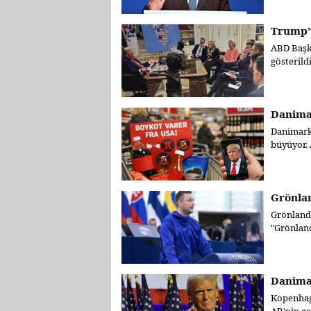
Trump’t
ABD Başka
gösterildiğ
Danimar
Danimarka
büyüyor. 
Grönlan
Grönland 
"Grönland
Danimar
Kopenhag 