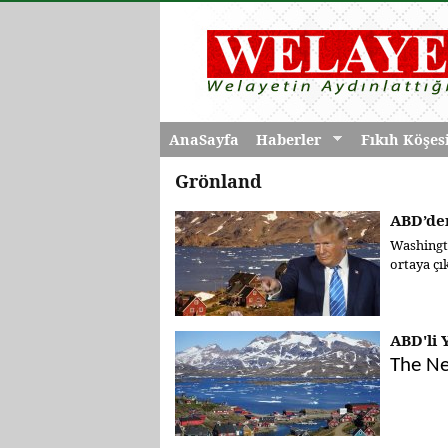
AnaSayfa
Haberler
Fıkıh Köşes
Grönland
ABD’den
Washingto
ortaya çıkt
ABD'li 
The Ne