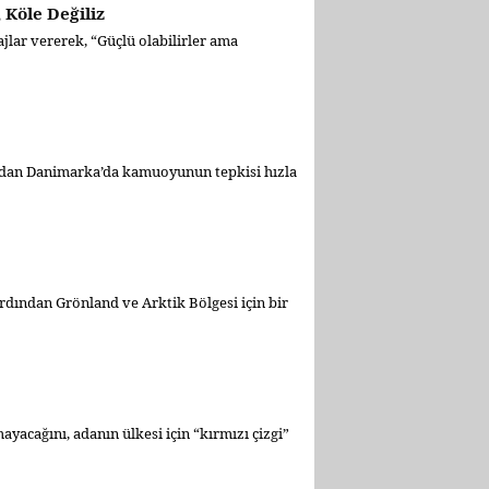
 Köle Değiliz
jlar vererek, “Güçlü olabilirler ama
ndan Danimarka’da kamuoyunun tepkisi hızla
dından Grönland ve Arktik Bölgesi için bir
acağını, adanın ülkesi için “kırmızı çizgi”