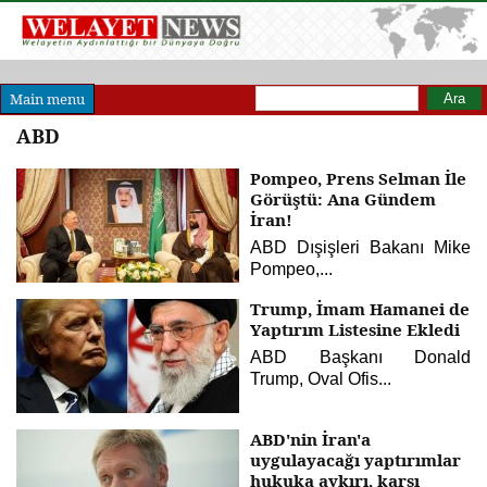
Arama formu
Ara
Main menu
ABD
Pompeo, Prens Selman İle
Görüştü: Ana Gündem
İran!
ABD Dışişleri Bakanı Mike
Pompeo,...
Trump, İmam Hamanei de
Yaptırım Listesine Ekledi
ABD Başkanı Donald
Trump, Oval Ofis...
ABD'nin İran'a
uygulayacağı yaptırımlar
hukuka aykırı, karşı