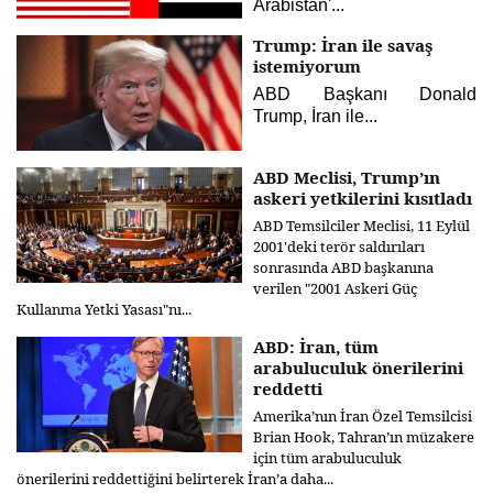
Arabistan'...
Trump: İran ile savaş
istemiyorum
ABD Başkanı Donald
Trump, İran ile...
ABD Meclisi, Trump’ın
askeri yetkilerini kısıtladı
ABD Temsilciler Meclisi, 11 Eylül
2001'deki terör saldırıları
sonrasında ABD başkanına
verilen "2001 Askeri Güç
Kullanma Yetki Yasası"nı...
ABD: İran, tüm
arabuluculuk önerilerini
reddetti
Amerika’nın İran Özel Temsilcisi
Brian Hook, Tahran’ın müzakere
için tüm arabuluculuk
önerilerini reddettiğini belirterek İran’a daha...