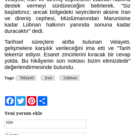
destek vermeyi sürdüreceğini belirterek, "Siz
başlattınız; ancak bölgedeki seyircilerin aksine İran
ve direniş cephesi, Müslümanından Marunisine
kadar Lübnan halkının yanında sonuna kadar
duracaktır" dedi.
Tarihsel süreçlere atıfta bulunan Velayeti,
gelişmelere karşılık verileceğini ima etti ve "Tarih
tekerrür ediyor. Esaret zincirlerini kıracak bir cevap
yolda. Bu hikâyenin son noktası bizim elimizdedir"
değerlendirmesinde bulundu.
Tags:
Velayeti
iran
Lübnan
Facebook
Twitter
Pinterest
Share
Yeni yorum ekle
isim