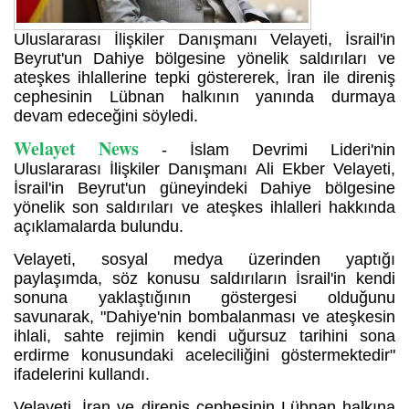
Uluslararası İlişkiler Danışmanı Velayeti, İsrail'in
Beyrut'un Dahiye bölgesine yönelik saldırıları ve
ateşkes ihlallerine tepki göstererek, İran ile direniş
cephesinin Lübnan halkının yanında durmaya
devam edeceğini söyledi.
Welayet News
- İslam Devrimi Lideri'nin
Uluslararası İlişkiler Danışmanı Ali Ekber Velayeti,
İsrail'in Beyrut'un güneyindeki Dahiye bölgesine
yönelik son saldırıları ve ateşkes ihlalleri hakkında
açıklamalarda bulundu.
Velayeti, sosyal medya üzerinden yaptığı
paylaşımda, söz konusu saldırıların İsrail'in kendi
sonuna yaklaştığının göstergesi olduğunu
savunarak, "Dahiye'nin bombalanması ve ateşkesin
ihlali, sahte rejimin kendi uğursuz tarihini sona
erdirme konusundaki aceleciliğini göstermektedir"
ifadelerini kullandı.
Velayeti, İran ve direniş cephesinin Lübnan halkına