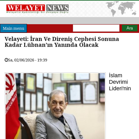
Arama formu
Ara
Main menu
Velayeti: İran Ve Direniş Cephesi Sonuna
Kadar Lübnan’ın Yanında Olacak
Sa, 02/06/2026 - 19:39
İslam
Devrimi
Lideri'nin