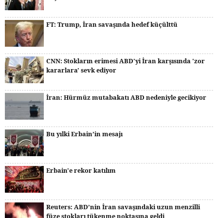
FT: Trump, İran savaşında hedef küçülttü
CNN: Stokların erimesi ABD'yi İran karşısında 'zor
kararlara' sevk ediyor
İran: Hürmüz mutabakatı ABD nedeniyle gecikiyor
Bu yılki Erbain’in mesajı
Erbain'e rekor katılım
Reuters: ABD’nin İran savaşındaki uzun menzilli
füze stokları tükenme noktasına geldi