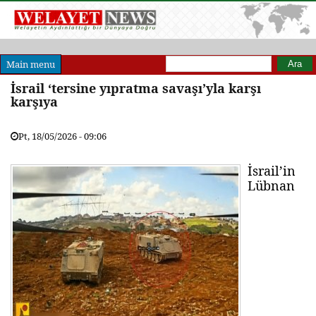
Arama formu
Ara
Main menu
İsrail ‘tersine yıpratma savaşı’yla karşı
karşıya
Pt, 18/05/2026 - 09:06
İsrail’in
Lübnan