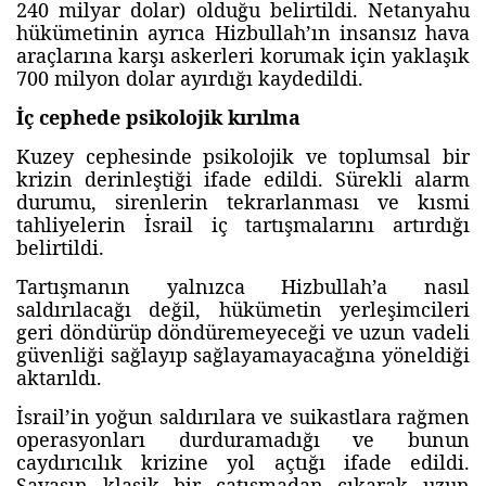
240 milyar dolar) olduğu belirtildi. Netanyahu
hükümetinin ayrıca Hizbullah’ın insansız hava
araçlarına karşı askerleri korumak için yaklaşık
700 milyon dolar ayırdığı kaydedildi.
İç cephede psikolojik kırılma
Kuzey cephesinde psikolojik ve toplumsal bir
krizin derinleştiği ifade edildi. Sürekli alarm
durumu, sirenlerin tekrarlanması ve kısmi
tahliyelerin İsrail iç tartışmalarını artırdığı
belirtildi.
Tartışmanın yalnızca Hizbullah’a nasıl
saldırılacağı değil, hükümetin yerleşimcileri
geri döndürüp döndüremeyeceği ve uzun vadeli
güvenliği sağlayıp sağlayamayacağına yöneldiği
aktarıldı.
İsrail’in yoğun saldırılara ve suikastlara rağmen
operasyonları durduramadığı ve bunun
caydırıcılık krizine yol açtığı ifade edildi.
Savaşın klasik bir çatışmadan çıkarak uzun