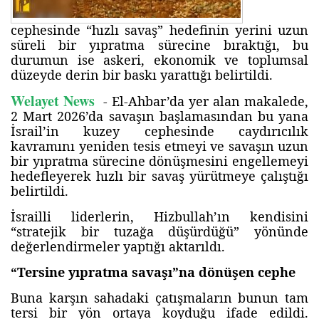
cephesinde “hızlı savaş” hedefinin yerini uzun
süreli bir yıpratma sürecine bıraktığı, bu
durumun ise askeri, ekonomik ve toplumsal
düzeyde derin bir baskı yarattığı belirtildi.
Welayet News
- El-Ahbar’da yer alan makalede,
2 Mart 2026’da savaşın başlamasından bu yana
İsrail’in kuzey cephesinde caydırıcılık
kavramını yeniden tesis etmeyi ve savaşın uzun
bir yıpratma sürecine dönüşmesini engellemeyi
hedefleyerek hızlı bir savaş yürütmeye çalıştığı
belirtildi.
İsrailli liderlerin, Hizbullah’ın kendisini
“stratejik bir tuzağa düşürdüğü” yönünde
değerlendirmeler yaptığı aktarıldı.
“Tersine yıpratma savaşı”na dönüşen cephe
Buna karşın sahadaki çatışmaların bunun tam
tersi bir yön ortaya koyduğu ifade edildi.