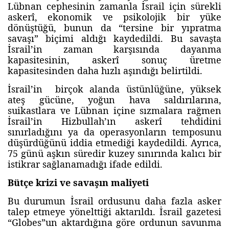
Lübnan cephesinin zamanla İsrail için sürekli
askerî, ekonomik ve psikolojik bir yüke
dönüştüğü, bunun da “tersine bir yıpratma
savaşı” biçimi aldığı kaydedildi. Bu savaşta
İsrail’in zaman karşısında dayanma
kapasitesinin, askerî sonuç üretme
kapasitesinden daha hızlı aşındığı belirtildi.
İsrail’in birçok alanda üstünlüğüne, yüksek
ateş gücüne, yoğun hava saldırılarına,
suikastlara ve Lübnan içine sızmalara rağmen
İsrail’in Hizbullah’ın askerî tehdidini
sınırladığını ya da operasyonların temposunu
düşürdüğünü iddia etmediği kaydedildi. Ayrıca,
75 günü aşkın süredir kuzey sınırında kalıcı bir
istikrar sağlanamadığı ifade edildi.
Bütçe krizi ve savaşın maliyeti
Bu durumun İsrail ordusunu daha fazla asker
talep etmeye yönelttiği aktarıldı. İsrail gazetesi
“Globes”un aktardığına göre ordunun savunma