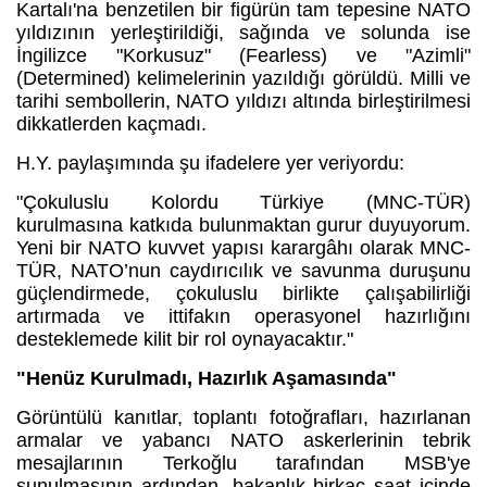
Kartalı'na benzetilen bir figürün tam tepesine NATO
yıldızının yerleştirildiği, sağında ve solunda ise
İngilizce "Korkusuz" (Fearless) ve "Azimli"
(Determined) kelimelerinin yazıldığı görüldü. Milli ve
tarihi sembollerin, NATO yıldızı altında birleştirilmesi
dikkatlerden kaçmadı.
H.Y. paylaşımında şu ifadelere yer veriyordu:
"Çokuluslu Kolordu Türkiye (MNC-TÜR)
kurulmasına katkıda bulunmaktan gurur duyuyorum.
Yeni bir NATO kuvvet yapısı karargâhı olarak MNC-
TÜR, NATO’nun caydırıcılık ve savunma duruşunu
güçlendirmede, çokuluslu birlikte çalışabilirliği
artırmada ve ittifakın operasyonel hazırlığını
desteklemede kilit bir rol oynayacaktır."
"Henüz Kurulmadı, Hazırlık Aşamasında"
Görüntülü kanıtlar, toplantı fotoğrafları, hazırlanan
armalar ve yabancı NATO askerlerinin tebrik
mesajlarının Terkoğlu tarafından MSB'ye
sunulmasının ardından, bakanlık birkaç saat içinde