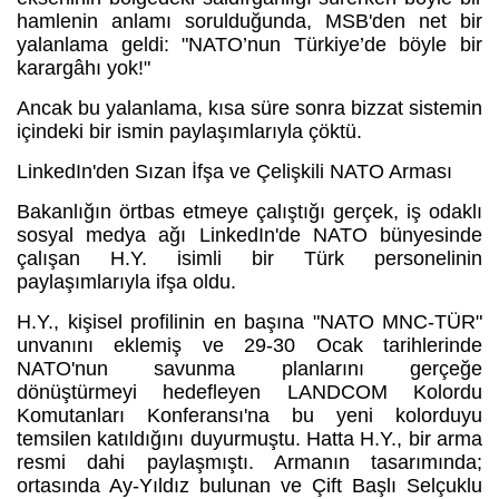
hamlenin anlamı sorulduğunda, MSB'den net bir
yalanlama geldi: "NATO’nun Türkiye’de böyle bir
karargâhı yok!"
Ancak bu yalanlama, kısa süre sonra bizzat sistemin
içindeki bir ismin paylaşımlarıyla çöktü.
LinkedIn'den Sızan İfşa ve Çelişkili NATO Arması
Bakanlığın örtbas etmeye çalıştığı gerçek, iş odaklı
sosyal medya ağı LinkedIn'de NATO bünyesinde
çalışan H.Y. isimli bir Türk personelinin
paylaşımlarıyla ifşa oldu.
H.Y., kişisel profilinin en başına "NATO MNC-TÜR"
unvanını eklemiş ve 29-30 Ocak tarihlerinde
NATO'nun savunma planlarını gerçeğe
dönüştürmeyi hedefleyen LANDCOM Kolordu
Komutanları Konferansı'na bu yeni kolorduyu
temsilen katıldığını duyurmuştu. Hatta H.Y., bir arma
resmi dahi paylaşmıştı. Armanın tasarımında;
ortasında Ay-Yıldız bulunan ve Çift Başlı Selçuklu