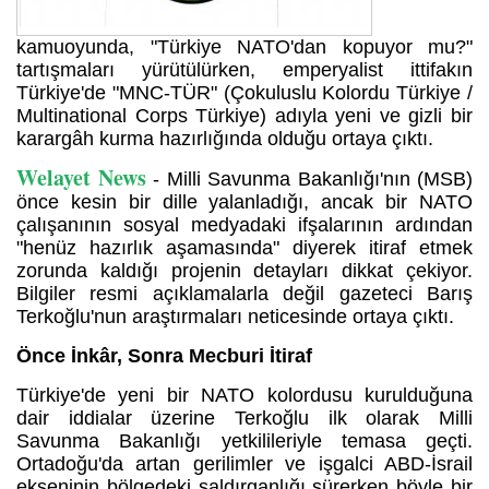
kamuoyunda, "Türkiye NATO'dan kopuyor mu?"
tartışmaları yürütülürken, emperyalist ittifakın
Türkiye'de "MNC-TÜR" (Çokuluslu Kolordu Türkiye /
Multinational Corps Türkiye) adıyla yeni ve gizli bir
karargâh kurma hazırlığında olduğu ortaya çıktı.
Welayet News
- Milli Savunma Bakanlığı'nın (MSB)
önce kesin bir dille yalanladığı, ancak bir NATO
çalışanının sosyal medyadaki ifşalarının ardından
"henüz hazırlık aşamasında" diyerek itiraf etmek
zorunda kaldığı projenin detayları dikkat çekiyor.
Bilgiler resmi açıklamalarla değil gazeteci Barış
Terkoğlu'nun araştırmaları neticesinde ortaya çıktı.
Önce İnkâr, Sonra Mecburi İtiraf
Türkiye'de yeni bir NATO kolordusu kurulduğuna
dair iddialar üzerine Terkoğlu ilk olarak Milli
Savunma Bakanlığı yetkilileriyle temasa geçti.
Ortadoğu'da artan gerilimler ve işgalci ABD-İsrail
ekseninin bölgedeki saldırganlığı sürerken böyle bir