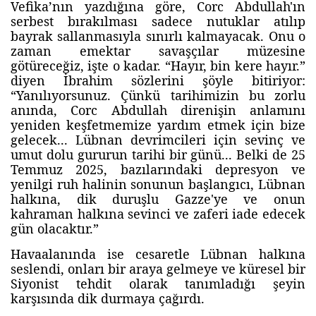
Vefika’nın yazdığına göre, Corc Abdullah'ın
serbest bırakılması sadece nutuklar atılıp
bayrak sallanmasıyla sınırlı kalmayacak. Onu o
zaman emektar savaşçılar müzesine
götüreceğiz, işte o kadar. “Hayır, bin kere hayır.”
diyen İbrahim sözlerini şöyle bitiriyor:
“Yanılıyorsunuz. Çünkü tarihimizin bu zorlu
anında, Corc Abdullah direnişin anlamını
yeniden keşfetmemize yardım etmek için bize
gelecek... Lübnan devrimcileri için sevinç ve
umut dolu gururun tarihi bir günü... Belki de 25
Temmuz 2025, bazılarındaki depresyon ve
yenilgi ruh halinin sonunun başlangıcı, Lübnan
halkına, dik duruşlu Gazze'ye ve onun
kahraman halkına sevinci ve zaferi iade edecek
gün olacaktır.”
Havaalanında ise cesaretle Lübnan halkına
seslendi, onları bir araya gelmeye ve küresel bir
Siyonist tehdit olarak tanımladığı şeyin
karşısında dik durmaya çağırdı.