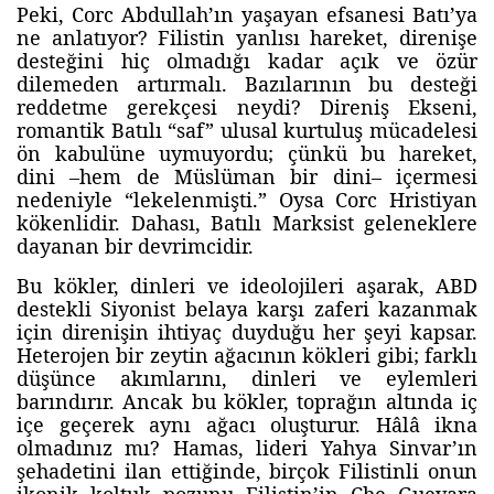
Peki, Corc Abdullah’ın yaşayan efsanesi Batı’ya
ne anlatıyor? Filistin yanlısı hareket, direnişe
desteğini hiç olmadığı kadar açık ve özür
dilemeden artırmalı. Bazılarının bu desteği
reddetme gerekçesi neydi? Direniş Ekseni,
romantik Batılı “saf” ulusal kurtuluş mücadelesi
ön kabulüne uymuyordu; çünkü bu hareket,
dini –hem de Müslüman bir dini– içermesi
nedeniyle “lekelenmişti.” Oysa Corc Hristiyan
kökenlidir. Dahası, Batılı Marksist geleneklere
dayanan bir devrimcidir.
Bu kökler, dinleri ve ideolojileri aşarak, ABD
destekli Siyonist belaya karşı zaferi kazanmak
için direnişin ihtiyaç duyduğu her şeyi kapsar.
Heterojen bir zeytin ağacının kökleri gibi; farklı
düşünce akımlarını, dinleri ve eylemleri
barındırır. Ancak bu kökler, toprağın altında iç
içe geçerek aynı ağacı oluşturur. Hâlâ ikna
olmadınız mı? Hamas, lideri Yahya Sinvar’ın
şehadetini ilan ettiğinde, birçok Filistinli onun