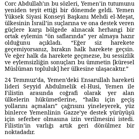
Corc Abdullah’ın bu sözleri, Yemen’in tutumunu
yeniden teyit ettiği bir dönemde geldi. Yemen
Yüksek Siyasi Konseyi Başkanı Mehdi el-Meşat,
ülkesinin İsrail’in suçlarına ve ona destek veren
güçlere karşı bölgede alınacak herhangi bir
ortak eylemin “ön saflarında” yer almaya hazır
olduğunu açıkladı. “Eğer siz harekete
geçemiyorsanız, bırakın halk harekete geçsin.
Ve eğer halk da harekete geçmezse, bu sessizlik
ve eylemsizliğin sonuçları bu ümmetin [küresel
Müslüman topluluk] her ülkesine ulaşacaktır.”
24 Temmuz’da, Yemen’deki Ensarullah hareketi
lideri Seyyid Abdulmelik el-Husi, Yemen ile
Filistin arasında coğrafi olarak yer alan
ülkelerin hükümetlerine, “halkı için geçiş
yollarını açmaları” çağrısını yineleyerek, yüz
binlerce Yemenlinin Gazze’ye destek yürüyüşü
için seferber olmasına izin verilmesini istedi.
Filistin’in varlığı artık geri dönülmez bir
noktadadır.