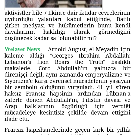
aktivistler bile 7 Ekim'e dair iktidar çevrelerinin
uydurduğu yalanları kabul ettiğinde, Batılı
şirket medyası ve hükümetlerin bunu kendi
davalarının haklılığı olarak görmediğini
düşünecek kadar saf olunabilir mi?
Welayet News
- Arnold August, el-Meyadin için
kaleme aldığı "Georges Ibrahim Abdallah:
Lebanon’s Lion Roars the Truth" başlıklı
makalede, Corc Abdullah’ın yalnızca bir
direnişçi değil, aynı zamanda emperyalizme ve
Siyonizm’e karşı evrensel mücadelenin yaşayan
bir sembolü olduğunu vurguladı. 41 yıl süren
haksız Fransız hapsinin ardından Lübnan’a
zaferle dönen Abdullah’ın, Filistin davası ve
Arap halklarının özgürlüğü için verdiği
mücadeleye kesintisiz şekilde devam ettiğini
ifade etti.
Fransız hapishanelerinde geçen kırk bir yıllık