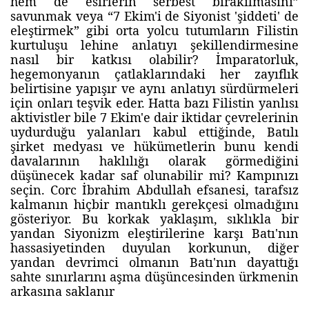
hem de esirlerin serbest bırakılmasını”
savunmak veya “7 Ekim'i de Siyonist 'şiddeti' de
eleştirmek” gibi orta yolcu tutumların Filistin
kurtuluşu lehine anlatıyı şekillendirmesine
nasıl bir katkısı olabilir? İmparatorluk,
hegemonyanın çatlaklarındaki her zayıflık
belirtisine yapışır ve aynı anlatıyı sürdürmeleri
için onları teşvik eder. Hatta bazı Filistin yanlısı
aktivistler bile 7 Ekim'e dair iktidar çevrelerinin
uydurduğu yalanları kabul ettiğinde, Batılı
şirket medyası ve hükümetlerin bunu kendi
davalarının haklılığı olarak görmediğini
düşünecek kadar saf olunabilir mi? Kampınızı
seçin. Corc İbrahim Abdullah efsanesi, tarafsız
kalmanın hiçbir mantıklı gerekçesi olmadığını
gösteriyor. Bu korkak yaklaşım, sıklıkla bir
yandan Siyonizm eleştirilerine karşı Batı'nın
hassasiyetinden duyulan korkunun, diğer
yandan devrimci olmanın Batı'nın dayattığı
sahte sınırlarını aşma düşüncesinden ürkmenin
arkasına saklanır