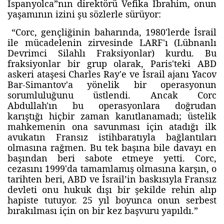
İspanyolca”nın direktörü Vefika İbrahim, onun
yaşamının izini şu sözlerle sürüyor:
“Corc, gençliğinin baharında, 1980'lerde İsrail
ile mücadelenin zirvesinde LARF'ı (Lübnanlı
Devrimci Silahlı Fraksiyonlar) kurdu. Bu
fraksiyonlar bir grup olarak, Paris'teki ABD
askeri ataşesi Charles Ray'e ve İsrail ajanı Yacov
Bar-Simantov'a yönelik bir operasyonun
sorumluluğunu üstlendi. Ancak Corc
Abdullah'ın bu operasyonlara doğrudan
karıştığı hiçbir zaman kanıtlanamadı; üstelik
mahkemenin ona savunması için atadığı ilk
avukatın Fransız istihbaratıyla bağlantıları
olmasına rağmen. Bu tek başına bile davayı en
başından beri sabote etmeye yetti. Corc,
cezasını 1999'da tamamlamış olmasına karşın, o
tarihten beri, ABD ve İsrail’in baskısıyla Fransız
devleti onu hukuk dışı bir şekilde rehin alıp
hapiste tutuyor. 25 yıl boyunca onun serbest
bırakılması için on bir kez başvuru yapıldı.”