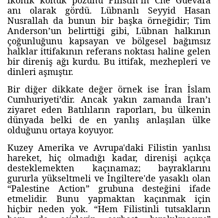
ikonik koltuk pozunu Filistin’in Che Guevara
anı olarak gördü. Lübnanlı Seyyid Hasan
Nusrallah da bunun bir başka örneğidir; Tim
Anderson’un belirttiği gibi, Lübnan halkının
çoğunluğunu kapsayan ve bölgesel bağımsız
halklar ittifakının referans noktası haline gelen
bir direniş ağı kurdu. Bu ittifak, mezhepleri ve
dinleri aşmıştır.
Bir diğer dikkate değer örnek ise İran İslam
Cumhuriyeti’dir. Ancak yakın zamanda İran’ı
ziyaret eden Batılıların raporları, bu ülkenin
dünyada belki de en yanlış anlaşılan ülke
olduğunu ortaya koyuyor.
Kuzey Amerika ve Avrupa'daki Filistin yanlısı
hareket, hiç olmadığı kadar, direnişi açıkça
desteklemekten kaçınamaz; bayraklarını
gururla yükseltmeli ve İngiltere'de yasaklı olan
“Palestine Action” grubuna desteğini ifade
etmelidir. Bunu yapmaktan kaçınmak için
hiçbir neden yok. “Hem Filistinli tutsakların