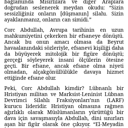
bağlamında Mısırlılara ve diğer Araplara
doğrudan seslenerek meydan okudu: “Sizin
sessizliğiniz onların [düşmanın] silahı. Sizin
ayaklanmanız, onların can simidi.”
Corc Abdullah, Avrupa tarihinin en uzun
mahkumiyetini çekerken bir efsaneye dönüştü.
Ancak bu onun amacı olmasa da Beyrut
havaalanındaki sözleriyle, efsanevi kişiliği daha
da büyüyerek mitolojik bir figüre dönüştü;
gerçeği söyleyerek insani ölçülerin ötesine
geçti. Bir efsane, ancak efsane olma niyeti
olmadan, alçakgönüllülükle davaya hizmet
ettiğinde efsane olur.
Peki, Corc Abdullah kimdir? Lübnanlı bir
Hristiyan militan ve Marksist-Leninist Lübnan
Devrimci Silahlı Fraksiyonları’nın (LARF)
kurucu lideridir. Hristiyan olmasına rağmen
ağırlıklı olarak Müslümanların yürüttüğü bir
dava için savaşmasıyla Abdullah, dini sınırları
aşan bir figür olarak öne çıkıyor. “El-Meyadin