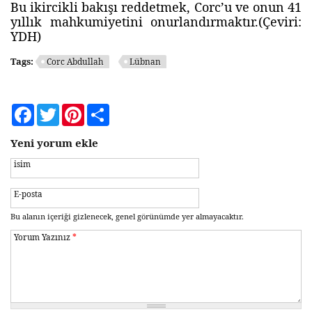
Bu ikircikli bakışı reddetmek, Corc’u ve onun 41
yıllık mahkumiyetini onurlandırmaktır.(Çeviri:
YDH)
Tags:
Corc Abdullah
Lübnan
Facebook
Twitter
Pinterest
Share
Yeni yorum ekle
isim
E-posta
Bu alanın içeriği gizlenecek, genel görünümde yer almayacaktır.
Yorum Yazınız
*