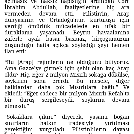
acımasız ve haksız hapisliğin ardından Corc
İbrahim Abdullah, faaliyetlerine hiç ara
vermeden devam etti. Filistin'in, Arap
dünyasının ve Ortadoğu'nun kurtuluşu için
verdiği ömürlük mücadelede en ufak bir
duraklama yaşamadı. Beyrut havaalanına
zaferle ayak basar basmaz, birçoğumuzun
düşündüğü hatta açıkça söylediği şeyi hemen
ilan etti:
“Bu [Arap] rejimlerin ne olduğunu biliyoruz.
Ama Gazze’ye girmek için şehit olan kaç Arap
oldu? Hiç. Eğer 2 milyon Mısırlı sokağa dökülse,
soykırım sona ererdi. Bu mesele, diğer
halklardan daha çok Mısırlılara bağlı.” Ve
ekledi: “Eğer sadece bir milyon Mısırlı Refah’ta
bir duruş sergileseydi, soykırım devam
etmezdi.”
“Sokaklara çıkın.” diyerek, yaşamı boğan
sınırların halkın iradesiyle yırtılması
gerektiğini vurguladı. Filistinlilerin davası