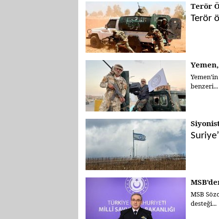
Terör Ö
Terör 
Yemen,
Yemen’in 
benzeri...
Siyonis
Suriye’
MSB’den
MSB Sözcü
desteği...