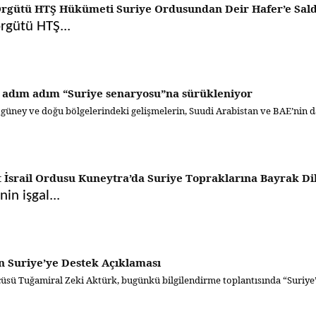
rgütü HTŞ Hükümeti Suriye Ordusundan Deir Hafer’e Sald
örgütü HTŞ...
 adım adım “Suriye senaryosu”na sürükleniyor
güney ve doğu bölgelerindeki gelişmelerin, Suudi Arabistan ve BAE’nin da
t İsrail Ordusu Kuneytra’da Suriye Topraklarına Bayrak Di
nin işgal...
 Suriye’ye Destek Açıklaması
sü Tuğamiral Zeki Aktürk, bugünkü bilgilendirme toplantısında “Suriye’n