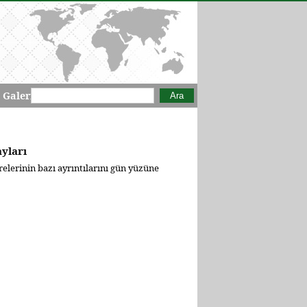
Arama formu
Ara
 Galeri
yları
elerinin bazı ayrıntılarını gün yüzüne