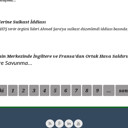
nlaşma...
erine Suikast İddiası
 HTŞ terör örgütü lideri Ahmed Şara‘ya suikast düzenlendi iddiası basında 
nin Merkezinde İngiltere ve Fransa’dan Ortak Hava Saldırı
ere Savunma...
ki
1
2
3
4
5
6
7
8
9
…
son