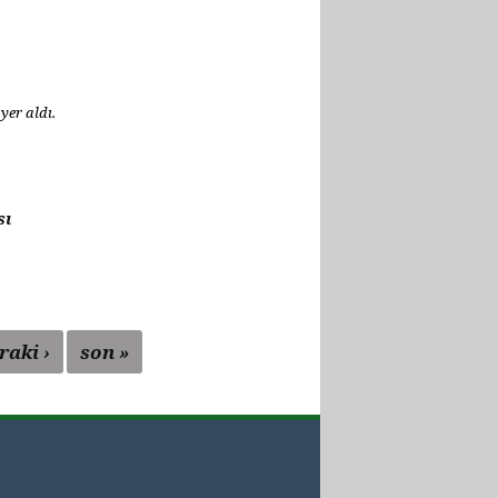
yer aldı.
sı
raki ›
son »