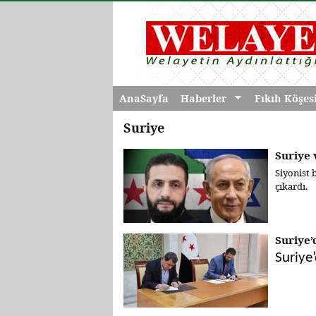
AnaSayfa
Haberler
Fıkıh Köşes
Suriye
Suriye 
Siyonist 
çıkardı.
Suriye’
Suriye’