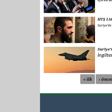
içeren a
HTŞ Lid
Suriye’de
Suriye’
İngilt
« ilk
‹ önce
Sayfalar