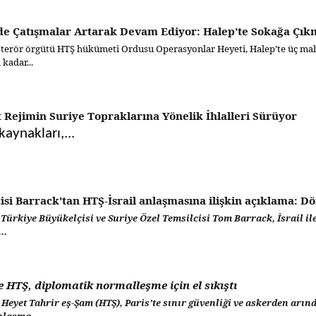
de Çatışmalar Artarak Devam Ediyor: Halep’te Sokağa Çık
 terör örgütü HTŞ hükümeti Ordusu Operasyonlar Heyeti, Halep’te üç mahal
kadar...
t Rejimin Suriye Topraklarına Yönelik İhlalleri Sürüyor
aynakları,...
isi Barrack'tan HTŞ-İsrail anlaşmasına ilişkin açıklama: 
Türkiye Büyükelçisi ve Suriye Özel Temsilcisi Tom Barrack, İsrail il
..
ve HTŞ, diplomatik normalleşme için el sıkıştı
le Heyet Tahrir eş-Şam (HTŞ), Paris’te sınır güvenliği ve askerden ar