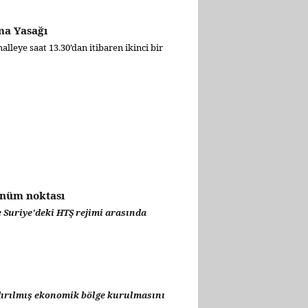
ma Yasağı
leye saat 13.30’dan itibaren ikinci bir
Dönüm noktası
e Suriye'deki HTŞ rejimi arasında
ındırılmış ekonomik bölge kurulmasını