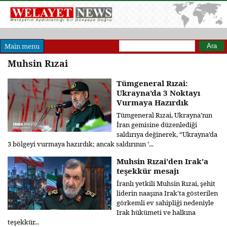
Arama formu
Ara
Main menu
Muhsin Rızai
Tümgeneral Rızai:
Ukrayna’da 3 Noktayı
Vurmaya Hazırdık
Tümgeneral Rızai, Ukrayna’nın
İran gemisine düzenlediği
saldırıya değinerek, “Ukrayna’da
3 bölgeyi vurmaya hazırdık; ancak saldırının ‘...
Muhsin Rızai'den Irak'a
teşekkür mesajı
İranlı yetkili Muhsin Rızai, şehit
liderin naaşına Irak'ta gösterilen
görkemli ev sahipliği nedeniyle
Irak hükümeti ve halkına
teşekkür...