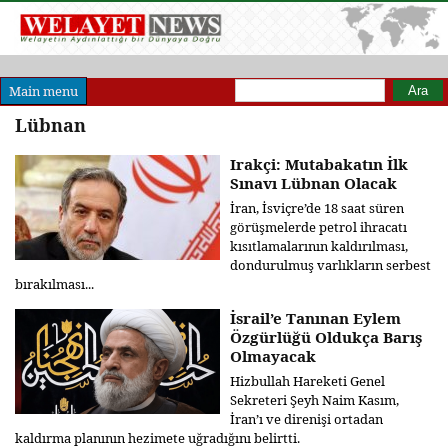
Arama formu
Ara
Main menu
Lübnan
Irakçi: Mutabakatın İlk
Sınavı Lübnan Olacak
İran, İsviçre’de 18 saat süren
görüşmelerde petrol ihracatı
kısıtlamalarının kaldırılması,
dondurulmuş varlıkların serbest
bırakılması...
İsrail’e Tanınan Eylem
Özgürlüğü Oldukça Barış
Olmayacak
Hizbullah Hareketi Genel
Sekreteri Şeyh Naim Kasım,
İran’ı ve direnişi ortadan
kaldırma planının hezimete uğradığını belirtti.