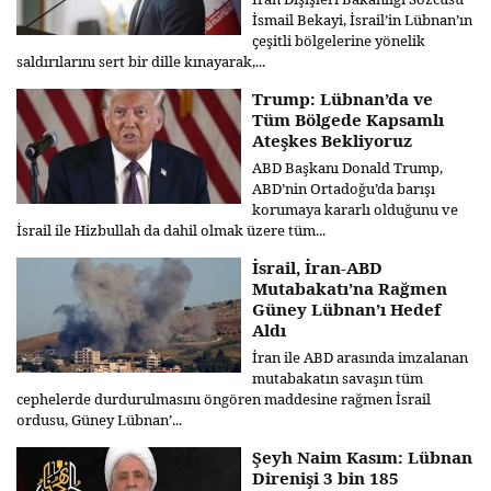
İsmail Bekayi, İsrail’in Lübnan’ın
çeşitli bölgelerine yönelik
saldırılarını sert bir dille kınayarak,...
Trump: Lübnan’da ve
Tüm Bölgede Kapsamlı
Ateşkes Bekliyoruz
ABD Başkanı Donald Trump,
ABD’nin Ortadoğu’da barışı
korumaya kararlı olduğunu ve
İsrail ile Hizbullah da dahil olmak üzere tüm...
İsrail, İran-ABD
Mutabakatı’na Rağmen
Güney Lübnan’ı Hedef
Aldı
İran ile ABD arasında imzalanan
mutabakatın savaşın tüm
cephelerde durdurulmasını öngören maddesine rağmen İsrail
ordusu, Güney Lübnan’...
Şeyh Naim Kasım: Lübnan
Direnişi 3 bin 185