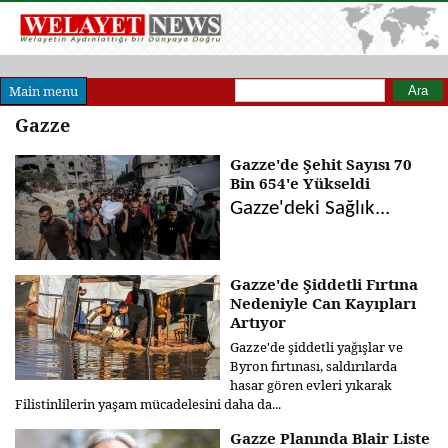
Arama formu
Ara
Main menu
Gazze
Gazze'de Şehit Sayısı 70
Bin 654'e Yükseldi
Gazze'deki Sağlık...
Gazze'de Şiddetli Fırtına
Nedeniyle Can Kayıpları
Artıyor
Gazze'de şiddetli yağışlar ve
Byron fırtınası, saldırılarda
hasar gören evleri yıkarak
Filistinlilerin yaşam mücadelesini daha da...
Gazze Planında Blair Liste