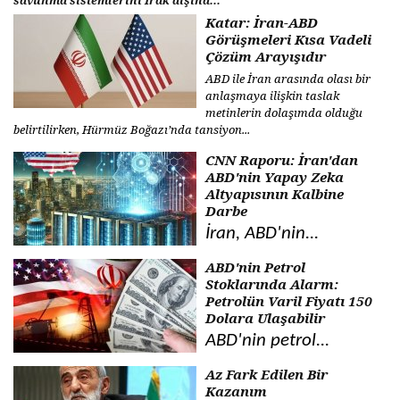
savunma sistemlerini Irak dışına...
Katar: İran-ABD
Görüşmeleri Kısa Vadeli
Çözüm Arayışıdır
ABD ile İran arasında olası bir
anlaşmaya ilişkin taslak
metinlerin dolaşımda olduğu
belirtilirken, Hürmüz Boğazı’nda tansiyon...
CNN Raporu: İran'dan
ABD'nin Yapay Zeka
Altyapısının Kalbine
Darbe
İran, ABD'nin...
ABD'nin Petrol
Stoklarında Alarm:
Petrolün Varil Fiyatı 150
Dolara Ulaşabilir
ABD'nin petrol...
Az Fark Edilen Bir
Kazanım