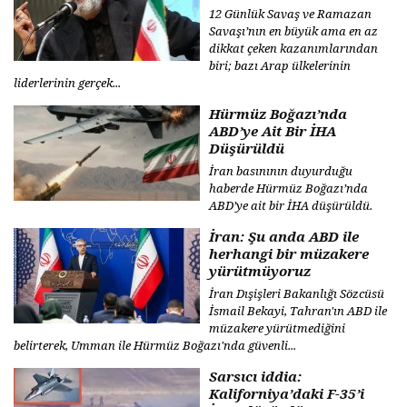
12 Günlük Savaş ve Ramazan
Savaşı’nın en büyük ama en az
dikkat çeken kazanımlarından
biri; bazı Arap ülkelerinin
liderlerinin gerçek...
Hürmüz Boğazı’nda
ABD’ye Ait Bir İHA
Düşürüldü
İran basınının duyurduğu
haberde Hürmüz Boğazı’nda
ABD’ye ait bir İHA düşürüldü.
İran: Şu anda ABD ile
herhangi bir müzakere
yürütmüyoruz
İran Dışişleri Bakanlığı Sözcüsü
İsmail Bekayi, Tahran'ın ABD ile
müzakere yürütmediğini
belirterek, Umman ile Hürmüz Boğazı'nda güvenli...
Sarsıcı iddia:
Kaliforniya’daki F-35’i