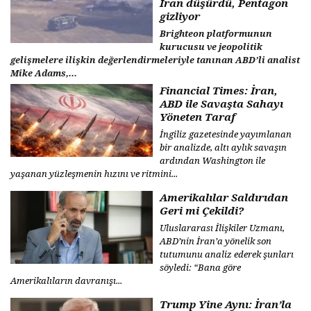
İran düşürdü, Pentagon
gizliyor
Brighteon platformunun
kurucusu ve jeopolitik
gelişmelere ilişkin değerlendirmeleriyle tanınan ABD’li analist
Mike Adams,...
Financial Times: İran,
ABD ile Savaşta Sahayı
Yöneten Taraf
İngiliz gazetesinde yayımlanan
bir analizde, altı aylık savaşın
ardından Washington ile
yaşanan yüzleşmenin hızını ve ritmini...
Amerikalılar Saldırıdan
Geri mi Çekildi?
Uluslararası İlişkiler Uzmanı,
ABD’nin İran’a yönelik son
tutumunu analiz ederek şunları
söyledi: “Bana göre
Amerikalıların davranışı...
Trump Yine Aynı: İran’la