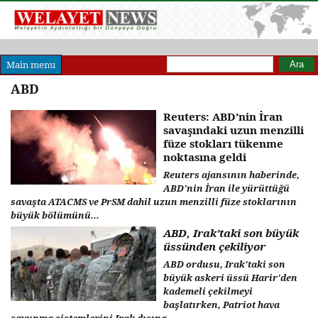
Arama formu
Ara
Main menu
ABD
Reuters: ABD’nin İran
savaşındaki uzun menzilli
füze stokları tükenme
noktasına geldi
Reuters ajansının haberinde,
ABD'nin İran ile yürüttüğü
savaşta ATACMS ve PrSM dahil uzun menzilli füze stoklarının
büyük bölümünü...
ABD, Irak'taki son büyük
üssünden çekiliyor
ABD ordusu, Irak'taki son
büyük askeri üssü Harir'den
kademeli çekilmeyi
başlatırken, Patriot hava