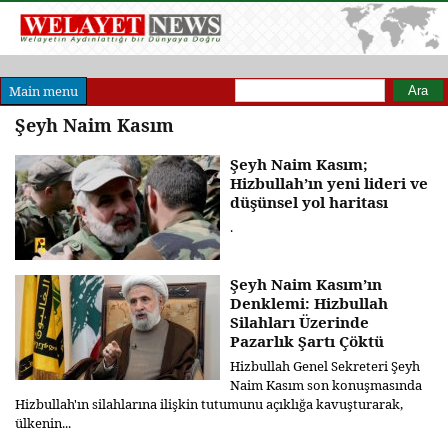
Arama formu
Ara
Main menu
Şeyh Naim Kasım
Şeyh Naim Kasım;
Hizbullah’ın yeni lideri ve
düşünsel yol haritası
.
Şeyh Naim Kasım’ın
Denklemi: Hizbullah
Silahları Üzerinde
Pazarlık Şartı Çöktü
Hizbullah Genel Sekreteri Şeyh
Naim Kasım son konuşmasında
Hizbullah'ın silahlarına ilişkin tutumunu açıklığa kavuşturarak,
ülkenin...