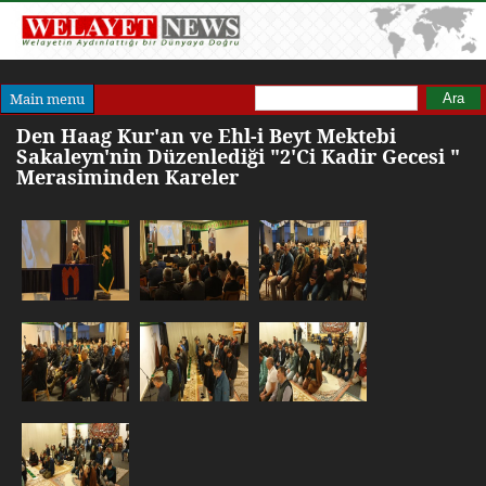
Arama formu
Ara
Main menu
Den Haag Kur'an ve Ehl-i Beyt Mektebi
Sakaleyn'nin Düzenlediği "2'Ci Kadir Gecesi "
Merasiminden Kareler