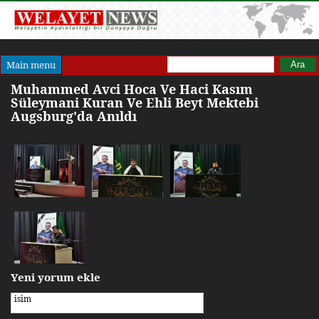
Arama formu
Ara
Main menu
Muhammed Avci Hoca Ve Haci Kasım
Süleymani Kuran Ve Ehli Beyt Mektebi
Augsburg'da Anıldı
Yeni yorum ekle
isim