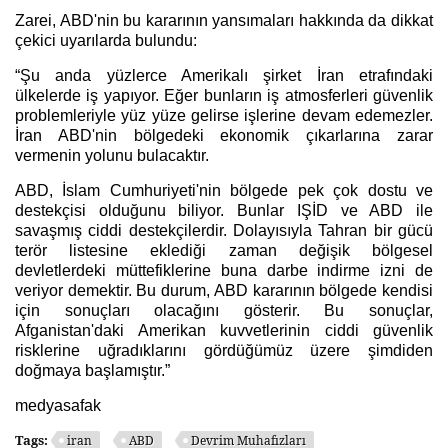
Zarei, ABD'nin bu kararının yansımaları hakkında da dikkat
çekici uyarılarda bulundu:
“Şu anda yüzlerce Amerikalı şirket İran etrafındaki
ülkelerde iş yapıyor. Eğer bunların iş atmosferleri güvenlik
problemleriyle yüz yüze gelirse işlerine devam edemezler.
İran ABD'nin bölgedeki ekonomik çıkarlarına zarar
vermenin yolunu bulacaktır.
ABD, İslam Cumhuriyeti'nin bölgede pek çok dostu ve
destekçisi olduğunu biliyor. Bunlar IŞİD ve ABD ile
savaşmış ciddi destekçilerdir. Dolayısıyla Tahran bir gücü
terör listesine eklediği zaman değişik bölgesel
devletlerdeki müttefiklerine buna darbe indirme izni de
veriyor demektir. Bu durum, ABD kararının bölgede kendisi
için sonuçları olacağını gösterir. Bu sonuçlar,
Afganistan'daki Amerikan kuvvetlerinin ciddi güvenlik
risklerine uğradıklarını gördüğümüz üzere şimdiden
doğmaya başlamıştır.”
medyasafak
Tags:
iran
ABD
Devrim Muhafızları