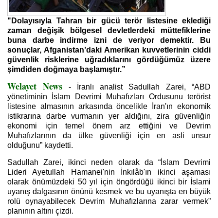
"Dolayısıyla Tahran bir gücü terör listesine eklediği
zaman değişik bölgesel devletlerdeki müttefiklerine
buna darbe indirme izni de veriyor demektir. Bu
sonuçlar, Afganistan’daki Amerikan kuvvetlerinin ciddi
güvenlik risklerine uğradıklarını gördüğümüz üzere
şimdiden doğmaya başlamıştır.”
Welayet News
- İranlı analist Sadullah Zarei, “ABD
yönetiminin İslam Devrimi Muhafızları Ordusunu terörist
listesine almasının arkasında öncelikle İran'ın ekonomik
istikrarına darbe vurmanın yer aldığını, zira güvenliğin
ekonomi için temel önem arz ettiğini ve Devrim
Muhafızlarının da ülke güvenliği için en asli unsur
olduğunu” kaydetti.
Sadullah Zarei, ikinci neden olarak da “İslam Devrimi
Lideri Ayetullah Hamanei'nin İnkılâb'ın ikinci aşaması
olarak önümüzdeki 50 yıl için öngördüğü ikinci bir İslami
uyanış dalgasının önünü kesmek ve bu uyanışta en büyük
rolü oynayabilecek Devrim Muhafızlarına zarar vermek”
planının altını çizdi.