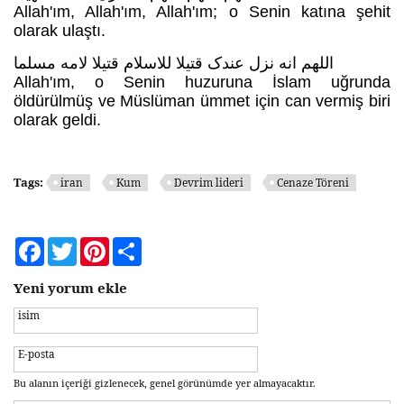
Allah'ım, Allah'ım, Allah'ım; o Senin katına şehit
olarak ulaştı.
اللهم انه نزل عندک قتیلا للاسلام قتیلا لامه مسلما
Allah'ım, o Senin huzuruna İslam uğrunda
öldürülmüş ve Müslüman ümmet için can vermiş biri
olarak geldi.
Tags:
iran
Kum
Devrim lideri
Cenaze Töreni
Facebook
Twitter
Pinterest
Share
Yeni yorum ekle
isim
E-posta
Bu alanın içeriği gizlenecek, genel görünümde yer almayacaktır.