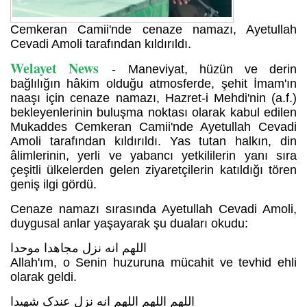
Cemkeran Camii'nde cenaze namazı, Ayetullah
Cevadi Amoli tarafından kıldırıldı.
Welayet News
- Maneviyat, hüzün ve derin
bağlılığın hâkim olduğu atmosferde, şehit İmam'ın
naaşı için cenaze namazı, Hazret-i Mehdi'nin (a.f.)
bekleyenlerinin buluşma noktası olarak kabul edilen
Mukaddes Cemkeran Camii'nde Ayetullah Cevadi
Amoli tarafından kıldırıldı. Yas tutan halkın, din
âlimlerinin, yerli ve yabancı yetkililerin yanı sıra
çeşitli ülkelerden gelen ziyaretçilerin katıldığı tören
geniş ilgi gördü.
Cenaze namazı sırasında Ayetullah Cevadi Amoli,
duygusal anlar yaşayarak şu duaları okudu:
اللهم انه نزل مجاهدا موحدا
Allah'ım, o Senin huzuruna mücahit ve tevhid ehli
olarak geldi.
اللهم اللهم اللهم انه نزل عندک شهیدا