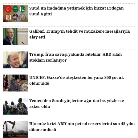
Suud'un imdadına yetişmek için bizzat Erdoğan
Suud'a gitti
Galibaf, Trump'ın tehdit ve müzakere mesajlarıyla
alay etti
Trump: İran savaşı yakında bitebilir, ABD silah
stokları zorlanıyor
UNICEF: Gazze'de ateşkesten bu yana 300 çocuk
öldürüldü
Yemen'den Suudi güçlerine ağır darbe, yüzlerce
asker öldü
Hürmüz krizi ABD'nin petrol rezervlerini son 45 yılın
dibine indirdi