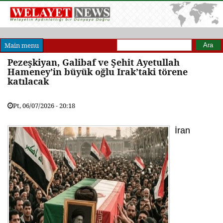
Arama formu
Ara
Main menu
Pezeşkiyan, Galibaf ve Şehit Ayetullah
Hameney’in büyük oğlu Irak’taki törene
katılacak
Pt, 06/07/2026 - 20:18
İran