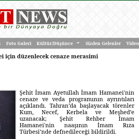
i
Foto Galeri
Kültür/Düşünce
Sizden Gelenler
Video
i için düzenlecek cenaze merasimi
Şehit İmam Ayetullah İmam Hamanei'nin
cenaze ve veda programının ayrıntıları
açıklandı. Tahran’da başlayacak törenler
Kum, Necef, Kerbela ve Meşhed’e
uzanacak; Şehit Rehber İmam
Hamanei'nin naaşının İmam Rıza
Türbesi’nde defnedileceği bildirildi.