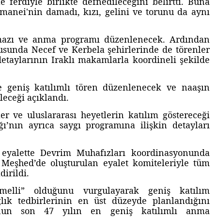
le ferdiyle birlikte defnedileceğini belirtti. Buna
manei'nin damadı, kızı, gelini ve torunu da aynı
azı ve anma programı düzenlenecek. Ardından
ltusunda Necef ve Kerbela şehirlerinde de törenler
detaylarının Iraklı makamlarla koordineli şekilde
 geniş katılımlı tören düzenlenecek ve naaşın
eceği açıklandı.
ler ve uluslararası heyetlerin katılım göstereceği
lığı’nın ayrıca saygı programına ilişkin detayları
eyalette Devrim Muhafızları koordinasyonunda
Meşhed’de oluşturulan eyalet komiteleriyle tüm
dirildi.
emelli” olduğunu vurgulayarak geniş katılım
lık tedbirlerinin en üst düzeyde planlandığını
syonun son 47 yılın en geniş katılımlı anma