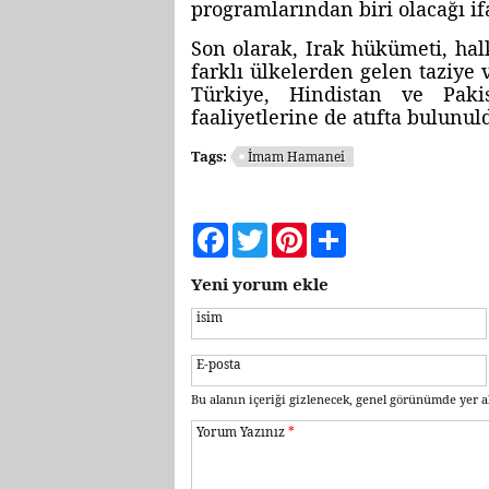
programlarından biri olacağı if
Son olarak, Irak hükümeti, halk
farklı ülkelerden gelen taziye
Türkiye, Hindistan ve Pak
faaliyetlerine de atıfta bulunul
Tags:
İmam Hamanei
Facebook
Twitter
Pinterest
Share
Yeni yorum ekle
isim
E-posta
Bu alanın içeriği gizlenecek, genel görünümde yer a
Yorum Yazınız
*