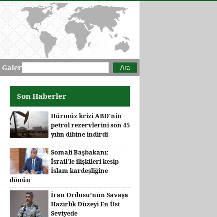
Arama formu
Ara
 Galeri
Son Haberler
Hürmüz krizi ABD'nin
petrol rezervlerini son 45
yılın dibine indirdi
Somali Başbakanı:
İsrail'le ilişkileri kesip
İslam kardeşliğine
dönün
İran Ordusu’nun Savaşa
Hazırlık Düzeyi En Üst
Seviyede