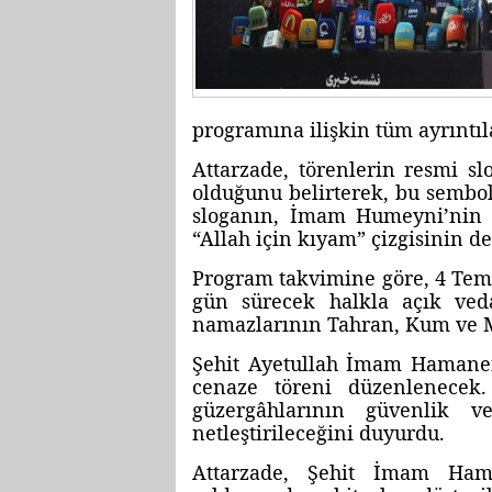
programına ilişkin tüm ayrıntıl
Attarzade, törenlerin resmi sl
olduğunu belirterek, bu sembol
sloganın, İmam Humeyni’nin (
“Allah için kıyam” çizgisinin d
Program takvimine göre, 4 Tem
gün sürecek halkla açık ved
namazlarının Tahran, Kum ve Me
Şehit Ayetullah İmam Hamanei
cenaze töreni düzenlenecek.
güzergâhlarının güvenlik v
netleştirileceğini duyurdu.
Attarzade, Şehit İmam Hama