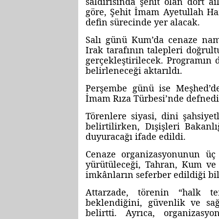
saldırısında şehit olan dört ai
göre, Şehit İmam Ayetullah Ha
defin sürecinde yer alacak.
Salı günü Kum’da cenaze nam
Irak tarafının talepleri doğru
gerçekleştirilecek. Programın 
belirleneceği aktarıldı.
Perşembe günü ise Meşhed’de
İmam Rıza Türbesi’nde defnedil
Törenlere siyasi, dini şahsiyet
belirtilirken, Dışişleri Bakan
duyuracağı ifade edildi.
Cenaze organizasyonunun üç 
yürütüleceği, Tahran, Kum ve 
imkânların seferber edildiği bil
Attarzade, törenin “halk t
beklendiğini, güvenlik ve sağ
belirtti. Ayrıca, organiza