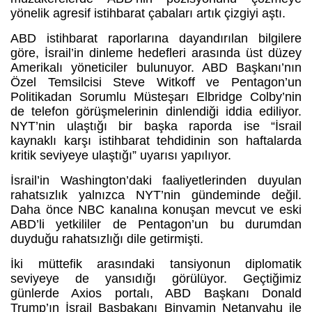
yönelik agresif istihbarat çabaları artık çizgiyi aştı.
ABD istihbarat raporlarına dayandırılan bilgilere
göre, İsrail’in dinleme hedefleri arasında üst düzey
Amerikalı yöneticiler bulunuyor. ABD Başkanı’nın
Özel Temsilcisi Steve Witkoff ve Pentagon’un
Politikadan Sorumlu Müsteşarı Elbridge Colby’nin
de telefon görüşmelerinin dinlendiği iddia ediliyor.
NYT’nin ulaştığı bir başka raporda ise “İsrail
kaynaklı karşı istihbarat tehdidinin son haftalarda
kritik seviyeye ulaştığı” uyarısı yapılıyor.
İsrail’in Washington’daki faaliyetlerinden duyulan
rahatsızlık yalnızca NYT’nin gündeminde değil.
Daha önce NBC kanalına konuşan mevcut ve eski
ABD’li yetkililer de Pentagon’un bu durumdan
duyduğu rahatsızlığı dile getirmişti.
İki müttefik arasındaki tansiyonun diplomatik
seviyeye de yansıdığı görülüyor. Geçtiğimiz
günlerde Axios portalı, ABD Başkanı Donald
Trump’ın İsrail Başbakanı Binyamin Netanyahu ile