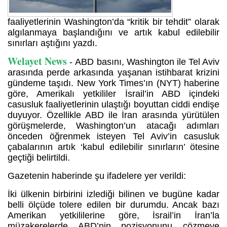
faaliyetlerinin Washington’da “kritik bir tehdit” olarak
algılanmaya başlandığını ve artık kabul edilebilir
sınırları aştığını yazdı.
Welayet News
- ABD basını, Washington ile Tel Aviv
arasında perde arkasında yaşanan istihbarat krizini
gündeme taşıdı. New York Times’ın (NYT) haberine
göre, Amerikalı yetkililer İsrail’in ABD içindeki
casusluk faaliyetlerinin ulaştığı boyuttan ciddi endişe
duyuyor. Özellikle ABD ile İran arasında yürütülen
görüşmelerde, Washington’un atacağı adımları
önceden öğrenmek isteyen Tel Aviv’in casusluk
çabalarının artık ‘kabul edilebilir sınırların’ ötesine
geçtiği belirtildi.
Gazetenin haberinde şu ifadelere yer verildi:
İki ülkenin birbirini izlediği bilinen ve bugüne kadar
belli ölçüde tolere edilen bir durumdu. Ancak bazı
Amerikan yetkililerine göre, İsrail’in İran’la
müzakerelerde ABD’nin pozisyonunu çözmeye