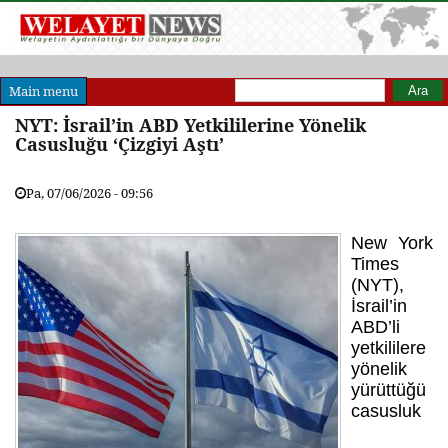
Arama formu
Ara
Main menu
NYT: İsrail’in ABD Yetkililerine Yönelik
Casusluğu ‘Çizgiyi Aştı’
Pa, 07/06/2026 - 09:56
New York
Times
(NYT),
İsrail’in
ABD’li
yetkililere
yönelik
yürüttüğü
casusluk