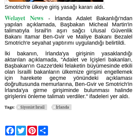
Smotrich'e ülkeye giriş yasağı kararı aldı.
Welayet News
- İrlanda Adalet Bakanlığı'ndan
yapılan açıklamada, Başbakan Micheal Martin'in
talimatıyla İsrail'in aşırı sağcı Ulusal Güvenlik
Bakanı Itamar Ben-Gvir ve Maliye Bakanı Bezalel
Smotrich'e seyahat yaptırımı uygulandığı belirtildi.
İki bakanın, İrlanda'ya girişinin yasaklandığı
aktarılan açıklamada, "Adalet ve İçişleri bakanları,
Başbakan'ın Gazze'deki felaketin büyümesinde etkili
olan İsrailli bakanların ülkemize girişini engellemek
için harekete geçme yönündeki açıklaması
doğrultusunda memurlarına, Ben-Gvir ve Smotrich'in
İrlanda'ya girme girişiminde bulunması halinde
girişlerini önleme talimatı verdiler." ifadeleri yer aldı.
Tags:
Siyonist İsrail
İrlanda
Facebook
Twitter
Pinterest
Share