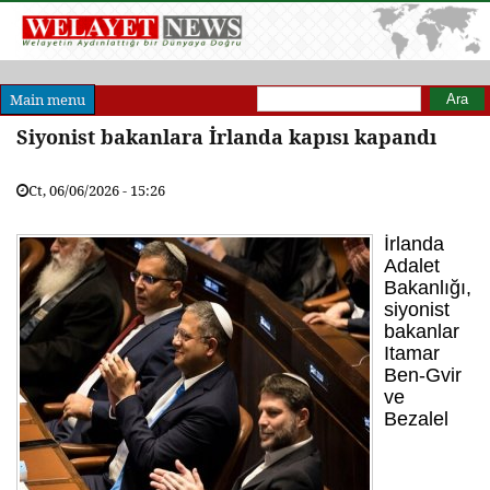
Arama formu
Ara
Main menu
Siyonist bakanlara İrlanda kapısı kapandı
Ct, 06/06/2026 - 15:26
İrlanda
Adalet
Bakanlığı,
siyonist
bakanlar
Itamar
Ben-Gvir
ve
Bezalel