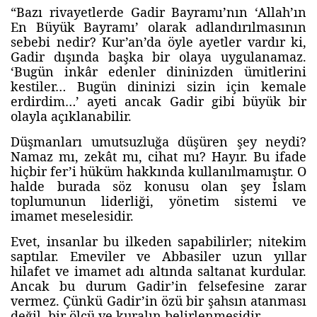
“Bazı rivayetlerde Gadir Bayramı’nın ‘Allah’ın
En Büyük Bayramı’ olarak adlandırılmasının
sebebi nedir? Kur’an’da öyle ayetler vardır ki,
Gadir dışında başka bir olaya uygulanamaz.
‘Bugün inkâr edenler dininizden ümitlerini
kestiler… Bugün dininizi sizin için kemale
erdirdim…’ ayeti ancak Gadir gibi büyük bir
olayla açıklanabilir.
Düşmanları umutsuzluğa düşüren şey neydi?
Namaz mı, zekât mı, cihat mı? Hayır. Bu ifade
hiçbir fer’i hüküm hakkında kullanılmamıştır. O
halde burada söz konusu olan şey İslam
toplumunun liderliği, yönetim sistemi ve
imamet meselesidir.
Evet, insanlar bu ilkeden sapabilirler; nitekim
saptılar. Emeviler ve Abbasiler uzun yıllar
hilafet ve imamet adı altında saltanat kurdular.
Ancak bu durum Gadir’in felsefesine zarar
vermez. Çünkü Gadir’in özü bir şahsın atanması
değil, bir ölçü ve kuralın belirlenmesidir.