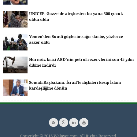
UNICEF: Gazze'de ateşkesten bu yana 300 çocuk
öldürüldü
Yemen'den Suudi güçlerine ağır darbe, yüzlerce
asker öldü
Hürmüz krizi ABD'nin petrol rezervlerini son 45 yılın
dibine indirdi
Somali Başbakanı: İsrail'le ilişkileri kesip İslam
kardeşliğine dönün
Copyright © 2016 Welayet.com. All Rights Reserved.