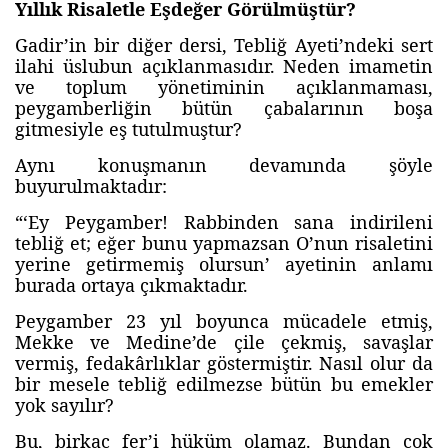
Yıllık Risaletle Eşdeğer Görülmüştür?
Gadir’in bir diğer dersi, Tebliğ Ayeti’ndeki sert
ilahi üslubun açıklanmasıdır. Neden imametin
ve toplum yönetiminin açıklanmaması,
peygamberliğin bütün çabalarının boşa
gitmesiyle eş tutulmuştur?
Aynı konuşmanın devamında şöyle
buyurulmaktadır:
“‘Ey Peygamber! Rabbinden sana indirileni
tebliğ et; eğer bunu yapmazsan O’nun risaletini
yerine getirmemiş olursun’ ayetinin anlamı
burada ortaya çıkmaktadır.
Peygamber 23 yıl boyunca mücadele etmiş,
Mekke ve Medine’de çile çekmiş, savaşlar
vermiş, fedakârlıklar göstermiştir. Nasıl olur da
bir mesele tebliğ edilmezse bütün bu emekler
yok sayılır?
Bu, birkaç fer’i hüküm olamaz. Bundan çok