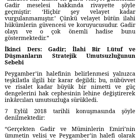
Gadir meselesi hakkında rivayette şöyle
geçmiştir: ‘Hiçbir şey velayet kadar
vurgulanmamıştır.’ Çünkü velayet bütün ilahi
hükümlerin güvencesi ve koruyucusudur. Gadir
olayı ve o çok önemli hadise bunu
göstermektedir.”
İkinci Ders: Gadir; İlahi Bir Lütuf ve
Düşmanların Stratejik Umutsuzluğunun
Sebebi
Peygamber’in halefinin belirlenmesi yalnızca
teşkilatla ilgili bir karar değildi; bu, nübüvvet
ve risalet kadar büyük bir nimetti ve güç
dengelerini hak cephesinin lehine değiştirerek
inkârcıları umutsuzluğa sürükledi.
7 Eylül 2018 tarihli konuşmasında şöyle
denilmektedir:
“Gerçekten Gadir ve Müminlerin Emiri’nin
ümmetin velisi ve Peygamber’in halefi olarak