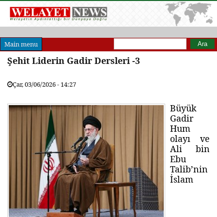
Arama formu
Ara
Main menu
Şehit Liderin Gadir Dersleri -3
Çar, 03/06/2026 - 14:27
Büyük
Gadir
Hum
olayı ve
Ali bin
Ebu
Talib’nin
İslam