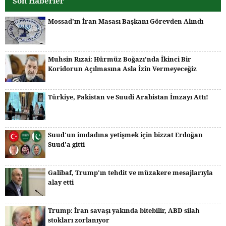
Son Haberler
Mossad'ın İran Masası Başkanı Görevden Alındı
Muhsin Rızai: Hürmüz Boğazı’nda İkinci Bir
Koridorun Açılmasına Asla İzin Vermeyeceğiz
Türkiye, Pakistan ve Suudi Arabistan İmzayı Attı!
Suud'un imdadına yetişmek için bizzat Erdoğan
Suud'a gitti
Galibaf, Trump'ın tehdit ve müzakere mesajlarıyla
alay etti
Trump: İran savaşı yakında bitebilir, ABD silah
stokları zorlanıyor