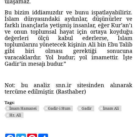
ulaşamaz.
Bu bizim iddiamızdır ve bunu ispatlayabiliriz.
İslam dünyasındaki aydınlar, düşünürler ve
farklı inançlarla yetişmiş insanlar, eğer Kur’an’ı
ve onun toplumsal hayat için ortaya koyduğu
değerleri ölçü kabul ederlerse, İslam
toplumlarını yönetecek kişinin Ali bin Ebu Talib
gibi biri olması gerektiği sonucuna
varacaklardır. Yol budur; yol imamettir. İşte
Gadir’in mesajı budur.”
Not: bu analiz snn.ir sitesinden alınarak
tercüme edilmiştir. (Rasthaber)
Tags:
İmam Hamanei
Gadir-i Hum
Gadir
İmam Ali
Hz. Ali
Facebook
Twitter
Pinterest
Share