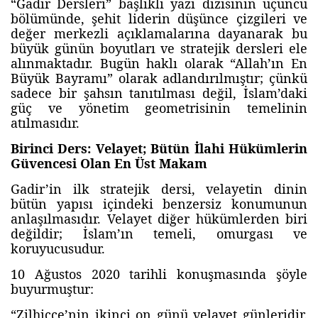
“Gadir Dersleri” başlıklı yazı dizisinin üçüncü
bölümünde, şehit liderin düşünce çizgileri ve
değer merkezli açıklamalarına dayanarak bu
büyük günün boyutları ve stratejik dersleri ele
alınmaktadır. Bugün haklı olarak “Allah’ın En
Büyük Bayramı” olarak adlandırılmıştır; çünkü
sadece bir şahsın tanıtılması değil, İslam’daki
güç ve yönetim geometrisinin temelinin
atılmasıdır.
Birinci Ders: Velayet; Bütün İlahi Hükümlerin
Güvencesi Olan En Üst Makam
Gadir’in ilk stratejik dersi, velayetin dinin
bütün yapısı içindeki benzersiz konumunun
anlaşılmasıdır. Velayet diğer hükümlerden biri
değildir; İslam’ın temeli, omurgası ve
koruyucusudur.
10 Ağustos 2020 tarihli konuşmasında şöyle
buyurmuştur:
“Zilhicce’nin ikinci on günü velayet günleridir.