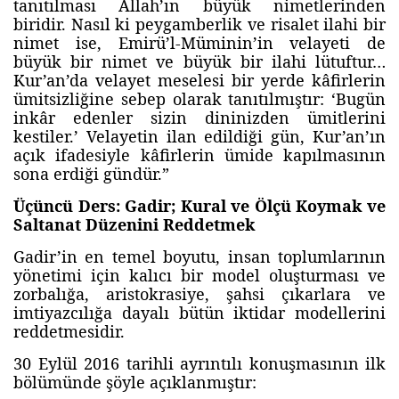
tanıtılması Allah’ın büyük nimetlerinden
biridir. Nasıl ki peygamberlik ve risalet ilahi bir
nimet ise, Emirü’l-Müminin’in velayeti de
büyük bir nimet ve büyük bir ilahi lütuftur…
Kur’an’da velayet meselesi bir yerde kâfirlerin
ümitsizliğine sebep olarak tanıtılmıştır: ‘Bugün
inkâr edenler sizin dininizden ümitlerini
kestiler.’ Velayetin ilan edildiği gün, Kur’an’ın
açık ifadesiyle kâfirlerin ümide kapılmasının
sona erdiği gündür.”
Üçüncü Ders: Gadir; Kural ve Ölçü Koymak ve
Saltanat Düzenini Reddetmek
Gadir’in en temel boyutu, insan toplumlarının
yönetimi için kalıcı bir model oluşturması ve
zorbalığa, aristokrasiye, şahsi çıkarlara ve
imtiyazcılığa dayalı bütün iktidar modellerini
reddetmesidir.
30 Eylül 2016 tarihli ayrıntılı konuşmasının ilk
bölümünde şöyle açıklanmıştır: