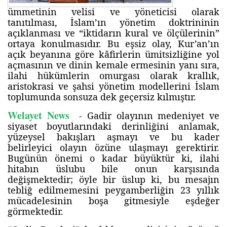
ümmetinin velisi ve yöneticisi olarak
tanıtılması, İslam’ın yönetim doktrininin
açıklanması ve “iktidarın kural ve ölçülerinin”
ortaya konulmasıdır. Bu eşsiz olay, Kur’an’ın
açık beyanına göre kâfirlerin ümitsizliğine yol
açmasının ve dinin kemale ermesinin yanı sıra,
ilahi hükümlerin omurgası olarak krallık,
aristokrasi ve şahsi yönetim modellerini İslam
toplumunda sonsuza dek geçersiz kılmıştır.
Welayet News
- Gadir olayının medeniyet ve
siyaset boyutlarındaki derinliğini anlamak,
yüzeysel bakışları aşmayı ve bu kader
belirleyici olayın özüne ulaşmayı gerektirir.
Bugünün önemi o kadar büyüktür ki, ilahi
hitabın üslubu bile onun karşısında
değişmektedir; öyle bir üslup ki, bu mesajın
tebliğ edilmemesini peygamberliğin 23 yıllık
mücadelesinin boşa gitmesiyle eşdeğer
görmektedir.