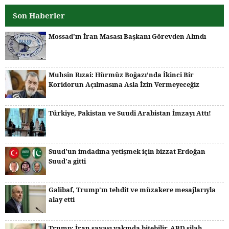
Son Haberler
Mossad'ın İran Masası Başkanı Görevden Alındı
Muhsin Rızai: Hürmüz Boğazı’nda İkinci Bir
Koridorun Açılmasına Asla İzin Vermeyeceğiz
Türkiye, Pakistan ve Suudi Arabistan İmzayı Attı!
Suud'un imdadına yetişmek için bizzat Erdoğan
Suud'a gitti
Galibaf, Trump'ın tehdit ve müzakere mesajlarıyla
alay etti
Trump: İran savaşı yakında bitebilir, ABD silah