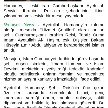
Hamaney, eski İran Cumhurbaşkanı Ayetullah
Seyyid İbrahim Reisi'nin şehadetinin ikinci
yıldönümü vesilesiyle bir mesaj yayımladı.
Welayet News
- Ayetullah Hamaney’in kaleme
aldığı mesajda, “Hizmet Şehitleri” olarak anılan
şehit Cumhurbaşkanı İbrahim Reisi, Tebriz Cuma
İmamı Ayetullah Al-i Haşim, eski Dışişleri Bakanı
Hüseyin Emir Abdullahiyan ve beraberindeki isimler
anıldı.
Mesajda, İslam Cumhuriyeti tarihinde görev başında
şehit düşen isimlerin, “İmam Humeyni ve İslam
Devrimi mektebinin yetiştirdiği fedakâr kadrolar”
olduğu belirtilerek, onların “samimi ve mücahitçe
hizmet anlayışını kanlarıyla imzaladığı” ifade edildi.
Ayetullah Hamaney, Şehit Reisi’nin öne çıkan
özellikleri arasında sorumluluk bilinci, genç
kadrolara verdiği önem, adalet anlayışı, aktif
diplomasi ve halkla iç içe olmasını gösterdi. Bu