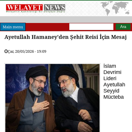
Arama formu
Ara
Main menu
Ayetullah Hamaney'den Şehit Reisi İçin Mesaj
Çar, 20/05/2026 - 19:09
İslam
Devrimi
Lideri
Ayetullah
Seyyid
Mücteba