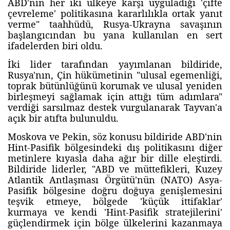
ABD'nin her iki ülkeye karşı uyguladığı 'çifte
çevreleme' politikasına kararlılıkla ortak yanıt
verme" taahhüdü, Rusya-Ukrayna savaşının
başlangıcından bu yana kullanılan en sert
ifadelerden biri oldu.
İki lider tarafından yayımlanan bildiride,
Rusya'nın, Çin hükümetinin "ulusal egemenliği,
toprak bütünlüğünü korumak ve ulusal yeniden
birleşmeyi sağlamak için attığı tüm adımlara"
verdiği sarsılmaz destek vurgulanarak Tayvan'a
açık bir atıfta bulunuldu.
Moskova ve Pekin, söz konusu bildiride ABD'nin
Hint-Pasifik bölgesindeki dış politikasını diğer
metinlere kıyasla daha ağır bir dille eleştirdi.
Bildiride liderler, "ABD ve müttefikleri, Kuzey
Atlantik Antlaşması Örgütü'nün (NATO) Asya-
Pasifik bölgesine doğru doğuya genişlemesini
teşvik etmeye, bölgede 'küçük ittifaklar'
kurmaya ve kendi 'Hint-Pasifik stratejilerini'
güçlendirmek için bölge ülkelerini kazanmaya