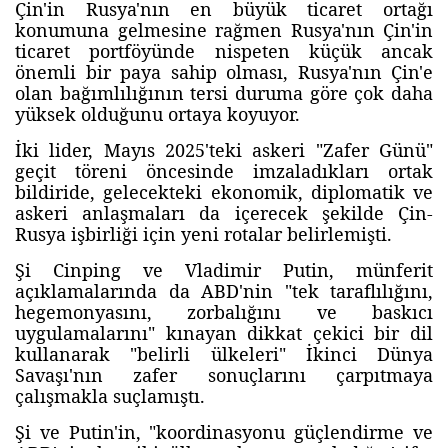
Çin'in Rusya'nın en büyük ticaret ortağı
konumuna gelmesine rağmen Rusya'nın Çin'in
ticaret portföyünde nispeten küçük ancak
önemli bir paya sahip olması, Rusya'nın Çin'e
olan bağımlılığının tersi duruma göre çok daha
yüksek olduğunu ortaya koyuyor.
İki lider, Mayıs 2025'teki askeri "Zafer Günü"
geçit töreni öncesinde imzaladıkları ortak
bildiride, gelecekteki ekonomik, diplomatik ve
askeri anlaşmaları da içerecek şekilde Çin-
Rusya işbirliği için yeni rotalar belirlemişti.
Şi Cinping ve Vladimir Putin, münferit
açıklamalarında da ABD'nin "tek taraflılığını,
hegemonyasını, zorbalığını ve baskıcı
uygulamalarını" kınayan dikkat çekici bir dil
kullanarak "belirli ülkeleri" İkinci Dünya
Savaşı'nın zafer sonuçlarını çarpıtmaya
çalışmakla suçlamıştı.
Şi ve Putin'in, "koordinasyonu güçlendirme ve