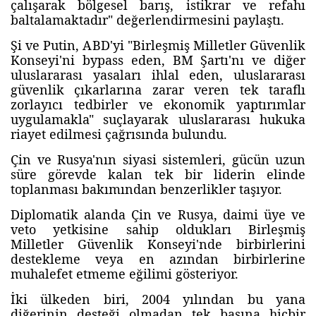
çalışarak bölgesel barış, istikrar ve refahı
baltalamaktadır" değerlendirmesini paylaştı.
Şi ve Putin, ABD'yi "Birleşmiş Milletler Güvenlik
Konseyi'ni bypass eden, BM Şartı'nı ve diğer
uluslararası yasaları ihlal eden, uluslararası
güvenlik çıkarlarına zarar veren tek taraflı
zorlayıcı tedbirler ve ekonomik yaptırımlar
uygulamakla" suçlayarak uluslararası hukuka
riayet edilmesi çağrısında bulundu.
Çin ve Rusya'nın siyasi sistemleri, gücün uzun
süre görevde kalan tek bir liderin elinde
toplanması bakımından benzerlikler taşıyor.
Diplomatik alanda Çin ve Rusya, daimi üye ve
veto yetkisine sahip oldukları Birleşmiş
Milletler Güvenlik Konseyi'nde birbirlerini
destekleme veya en azından birbirlerine
muhalefet etmeme eğilimi gösteriyor.
İki ülkeden biri, 2004 yılından bu yana
diğerinin desteği olmadan tek başına hiçbir