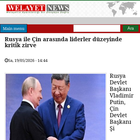
Arama formu
Ara
Main menu
Rusya ile Çin arasında liderler düzeyinde
kritik zirve
Sa, 19/05/2026 - 14:44
Rusya
Devlet
Başkanı
Vladimir
Putin,
Çin
Devlet
Başkanı
Şi