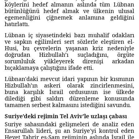
köylerini hedef almanın aslında tüm Lübnan
bütünlüğünü hedef almak ve ülkenin ulusal
egemenliğini çiğnemek anlamına geldiğini
hatırlattı.
Lübnan iç siyasetindeki bazı muhalif odakları
ve sapkın eğilimleri sert sözlerle eleştiren el-
Husi, bu çevrelerin yaşanan kriz nedeniyle
doğrudan Hizbullah’ı suçladığını, örgüte
sorumluluk yükleyerek direnişi arkadan
bıçaklamaya çalıştığını ifade etti.
Lübnan'daki mevcut idari yapının bir kısmının
Hizbullah’ın askeri olarak zincirlenmesini,
buna karşılık İsrail ordusunun ise ülkede
dilediği gibi saldırı düzenleme konusunda
tamamen serbest kalmasını istediğini savundu.
Suriye’deki rejimin Tel Aviv’le uzlaşı çabası
Suriye sahasındaki gelişmeleri de analiz eden
Ensarullah lideri, şu an Suriye'yi kontrol eden
Heyet Tahrir eş-Şam rejiminin aslında İsrail ile