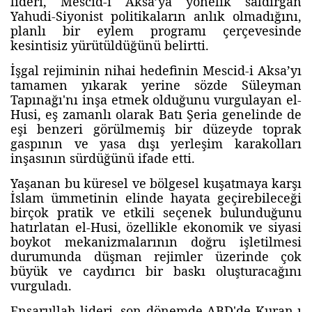
lideri, Mescid-i Aksa’ya yönelik saldırgan
Yahudi-Siyonist politikaların anlık olmadığını,
planlı bir eylem programı çerçevesinde
kesintisiz yürütüldüğünü belirtti.
İşgal rejiminin nihai hedefinin Mescid-i Aksa’yı
tamamen yıkarak yerine sözde Süleyman
Tapınağı'nı inşa etmek olduğunu vurgulayan el-
Husi, eş zamanlı olarak Batı Şeria genelinde de
eşi benzeri görülmemiş bir düzeyde toprak
gaspının ve yasa dışı yerleşim karakolları
inşasının sürdüğünü ifade etti.
Yaşanan bu küresel ve bölgesel kuşatmaya karşı
İslam ümmetinin elinde hayata geçirebileceği
birçok pratik ve etkili seçenek bulunduğunu
hatırlatan el-Husi, özellikle ekonomik ve siyasi
boykot mekanizmalarının doğru işletilmesi
durumunda düşman rejimler üzerinde çok
büyük ve caydırıcı bir baskı oluşturacağını
vurguladı.
Ensarullah lideri, son dönemde ABD'de Kuran-ı