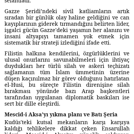
selamladı.
Gazze Şeridi’ndeki sivil katliamların artık
sıradan bir günlük olay haline geldiğini ve can
kayıplarının giderek tırmandığını belirten lider,
işgalci gücün Gazze'deki yaşamın her alanını ve
insani altyapıyı tamamen yok etmek için
sistematik bir strateji izlediğini ifade etti.
Filistin halkına kendilerini, özgürlüklerini ve
ulusal onurlarını savunabilmeleri için ihtiyaç
duydukları her türlü silah ve askeri teçhizatı
sağlamanın tüm İslam ümmetinin üzerine
düşen kaçınılmaz bir görev olduğunu hatırlatan
el-Husi, bu süreçte Filistin direnişine silah
bırakması yönünde bazı Arap başkentleri
tarafından uygulanan diplomatik baskıları ise
sert bir dille eleştirdi.
Mescid-i Aksa’yı yıkma planı ve Batı Şeria
Kudüs'teki kutsal mekanların karşı karşıya
kaldığı tehlikelere dikkat çeken Ensarullah