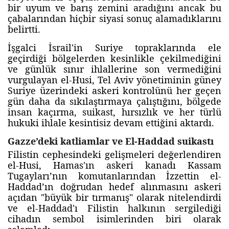
bir uyum ve barış zemini aradığını ancak bu
çabalarından hiçbir siyasi sonuç alamadıklarını
belirtti.
İşgalci İsrail'in Suriye topraklarında ele
geçirdiği bölgelerden kesinlikle çekilmediğini
ve günlük sınır ihlallerine son vermediğini
vurgulayan el-Husi, Tel Aviv yönetiminin güney
Suriye üzerindeki askeri kontrolünü her geçen
gün daha da sıkılaştırmaya çalıştığını, bölgede
insan kaçırma, suikast, hırsızlık ve her türlü
hukuki ihlale kesintisiz devam ettiğini aktardı.
Gazze’deki katliamlar ve El-Haddad suikastı
Filistin cephesindeki gelişmeleri değerlendiren
el-Husi, Hamas'ın askeri kanadı Kassam
Tugayları’nın komutanlarından İzzettin el-
Haddad’ın doğrudan hedef alınmasını askeri
açıdan "büyük bir tırmanış" olarak nitelendirdi
ve el-Haddad'ı Filistin halkının sergilediği
cihadın sembol isimlerinden biri olarak