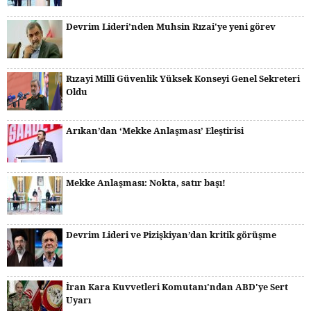
Devrim Lideri’nden Muhsin Rızai'ye yeni görev
Rızayi Millî Güvenlik Yüksek Konseyi Genel Sekreteri
Oldu
Arıkan’dan ‘Mekke Anlaşması’ Eleştirisi
Mekke Anlaşması: Nokta, satır başı!
Devrim Lideri ve Pizişkiyan’dan kritik görüşme
İran Kara Kuvvetleri Komutanı'ndan ABD'ye Sert
Uyarı