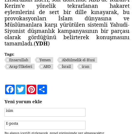
Kerim’e yönelik tekrarlanan hakaret
eylemlerini de sert bir dille kınayarak, bu
provokasyonları İslam dünyasına ve
Müslümanlara karşı yürütülen sistemli Yahudi-
Siyonist düşmanlık kampanyasının bir parçası
olarak gördüğünü belirterek konuşmasını
tamamladı.(
YDH
)
Tags:
Ensarullah
Yemen
Abdülmelik el-Husi
Arap Ülkeleri
ABD
İsrail
iran
Facebook
Twitter
Pinterest
Share
Yeni yorum ekle
isim
E-posta
Bu alanın içeriği gizlenecek, genel görünümde yer almayacaktır.