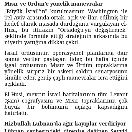
Mısır ve Ürdün’e yönelik manevralar
"Büyük İsrail'in" kurulmasının Washington ile
Tel Aviv arasında ortak, açık ve ilan edilmiş bir
hedef olarak masada durduğunu vurgulayan el-
Husi, bu ittifakın "Ortadoğu'yu değiştirmek"
şeklinde formüle ettiği stratejinin arkasında bu
niyetin yattığına dikkat çekti.
İsrail ordusunun operasyonel planlarına dair
somut veriler paylaşan lider, bu hafta içinde
işgal ordusunun Mısır ve Ürdün topraklarına
yönelik sürpriz bir askeri saldırı senaryosunu
simüle eden geniş çaplı manevralar icra ettiğini
açıkladı.
El-Husi, mevcut İsrail haritalarının tüm Levant
(Şam) coğrafyasını ve Mısır topraklarının çok
büyük bir bölümünü açıkça kapsadığını
hatırlattı.
Hizbullah Lübnan’da ağır kayıplar verdiriyor
Lübnan cephesindeki direnişe değinen Seyyid