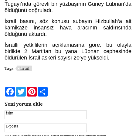
Tugayı’nda görevli bir yüzbaşının Güney Lübnan’da
öldüğünü doğruladı.
İsrail basını, söz konusu subayın Hizbullah’a ait
kamikaze insansız hava aracının saldırısında
öldüğünü aktardı.
İsrailli yetkililerin açıklamasına göre, bu olayla
birlikte 2 Mart’tan bu yana Lübnan cephesinde
öldürülen İsrail askeri sayısı 20’ye yükseldi.
Tags:
İsrail
Facebook
Twitter
Pinterest
Share
Yeni yorum ekle
isim
E-posta
Bu alanın içeriği gizlenecek, genel görünümde yer almayacaktır.