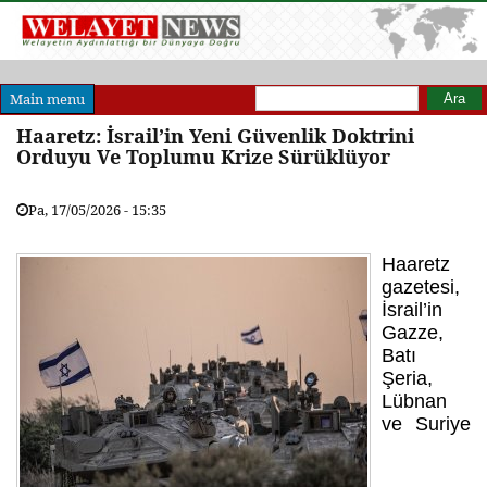
Arama formu
Ara
Main menu
Haaretz: İsrail’in Yeni Güvenlik Doktrini
Orduyu Ve Toplumu Krize Sürüklüyor
Pa, 17/05/2026 - 15:35
Haaretz
gazetesi,
İsrail’in
Gazze,
Batı
Şeria,
Lübnan
ve Suriye