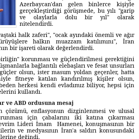
Azerbaycan'dan gelen binlerce kişiyle
gerçekleştirdiği görüşmede, bu yılı "garip
ve olaylarla dolu bir yıl" olarak
nitelendirdi.
taki halk zaferi", "ocak ayındaki önemli ve ağır
yürüyüşlere halkın muazzam katılımını", İran
ın bir işareti olarak değerlendirdi.
birliğin" korunması ve güçlendirilmesi gerektiğini
anlarla bağlantılı elebaşları ve fesat unsurları
 güçler olsun, ister masum yoldan geçenler, hatta
iyle fitneye katılan kandırılmış kişiler olsun,
beden herkesi kendi evladımız biliyor, hepsi için
lerini kullandı.
ar ve ABD ordusuna mesaj
rın çözümü, enflasyonun dizginlenmesi ve ulusal
runması için çabalarını iki katına çıkarması
 Devrim Lideri İmam Hamenei, konuşmasının bir
ilerin ve medyasının İran'a saldırı konusundaki
lerine değindi.