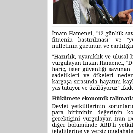
İmam Hamenei, "12 günlük savaş
fitnenin bastırılması" ve "
milletinin gücünün ve canlılığın
"Hazırlık, uyanıklık ve ulusal 
vurgulayan İmam Hamenei, "Düşm
hariç, ister güvenliği savunan
sadelikleri ve öfkeleri neden
kargaşa sırasında hayatını kay
yas tutuyor ve üzülüyoruz" ifade
Hükümete ekonomik talimatl
Devlet yetkililerinin sorunla
para biriminin değerinin ko
gerektiğini vurgulayan İran
diğer bölümünde ABD'li yetkil
tehditlerine ve yersiz müdahale