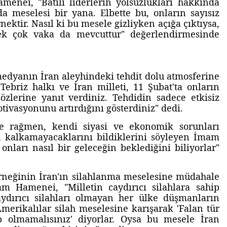
enei, "Batılı liderlerin yolsuzlukları hakkında
a meselesi bir yana. Elbette bu, onların sayısız
ektir. Nasıl ki bu mesele gizliyken açığa çıktıysa,
ek çok vaka da mevcuttur" değerlendirmesinde
 medyanın İran aleyhindeki tehdit dolu atmosferine
briz halkı ve İran milleti, 11 Şubat'ta onların
özlerine yanıt verdiniz. Tehdidin sadece etkisiz
tivasyonunu artırdığını gösterdiniz" dedi.
ne rağmen, kendi siyasi ve ekonomik sorunları
n kalkamayacaklarını bildiklerini söyleyen İmam
onları nasıl bir geleceğin beklediğini biliyorlar"
örneğinin İran'ın silahlanma meselesine müdahale
m Hamenei, "Milletin caydırıcı silahlara sahip
aydırıcı silahları olmayan her ülke düşmanların
Amerikalılar silah meselesine karışarak 'Falan tür
 olmamalısınız' diyorlar. Oysa bu mesele İran