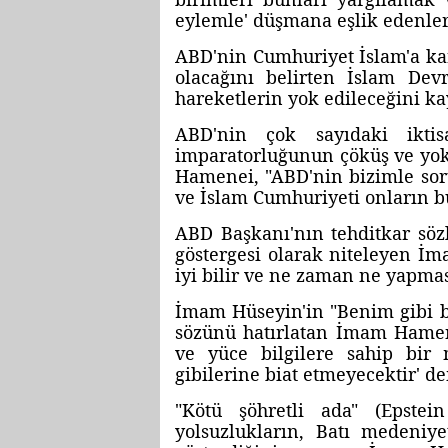
eylemle' düşmana eşlik edenlere 
ABD'nin Cumhuriyet İslam'a ka
olacağını belirten İslam Devr
hareketlerin yok edileceğini ka
ABD'nin çok sayıdaki ikti
imparatorluğunun çöküş ve yok 
Hamenei, "ABD'nin bizimle soru
ve İslam Cumhuriyeti onların b
ABD Başkanı'nın tehditkar sözl
göstergesi olarak niteleyen İm
iyi bilir ve ne zaman ne yapmas
İmam Hüseyin'in "Benim gibi bir
sözünü hatırlatan İmam Hamenei
ve yüce bilgilere sahip bir 
gibilerine biat etmeyecektir' de
"Kötü şöhretli ada" (Epstei
yolsuzlukların, Batı medeniy