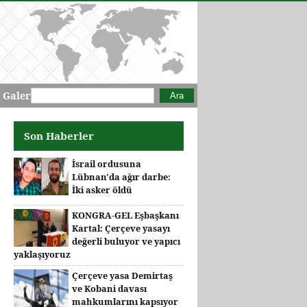
Arama formu
Ara
 Galeri
Son Haberler
İsrail ordusuna
Lübnan'da ağır darbe:
İki asker öldü
KONGRA-GEL Eşbaşkanı
Kartal: Çerçeve yasayı
değerli buluyor ve yapıcı
yaklaşıyoruz
Çerçeve yasa Demirtaş
ve Kobani davası
mahkumlarını kapsıyor