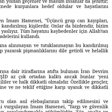
n yoldan geçenler ve masum insanlar da şehittir;
tnede kurşunlara hedef oldular ve hayatlarını
en İmam Hamenei, "Üçüncü grup can kayıpları,
n kandırılmış kişilerdir. Onlar da bizdendir, bizim
e yaslıyız. Tüm hayatını kaybedenler için Allah'tan
adelerini kullandı.
ına alınmayan ve tutuklanmayan bu kandırılmış
p yazarak pişmanlıklarını dile getirdi ve helallik
rına dair itiraflarına atıfta bulunan İran Devrim
İD az çok ortadan kalktı ancak bunlar 'yeni
liler ve halk dikkatli olmalıdır. Özellikle gençler,
ne ve ne teklif ettiğine karşı uyanık ve dikkatli
ru olan asıl elebaşlarının takip edilmesini ve
ğini vurgulayan İmam Hamenei, "Yargı ve güvenlik
ve cezalandırmakla yükümlüdür. 'Söz, analiz ve