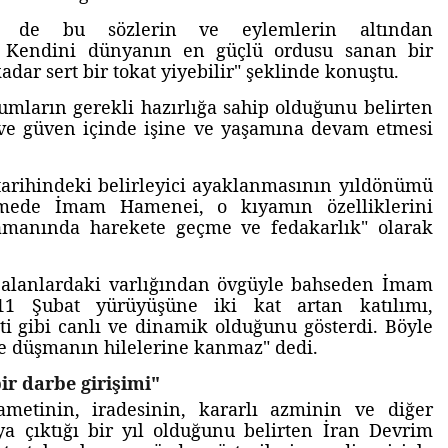
i de bu sözlerin ve eylemlerin altından
r. Kendini dünyanın en güçlü ordusu sanan bir
ar sert bir tokat yiyebilir" şeklinde konuştu.
mların gerekli hazırlığa sahip olduğunu belirten
e güven içinde işine ve yaşamına devam etmesi
tarihindeki belirleyici ayaklanmasının yıldönümü
şmede İmam Hamenei, o kıyamın özelliklerini
amanında harekete geçme ve fedakarlık" olarak
i alanlardaki varlığından övgüyle bahseden İmam
11 Şubat yürüyüşüne iki kat artan katılımı,
eti gibi canlı ve dinamik olduğunu gösterdi. Böyle
 ve düşmanın hilelerine kanmaz" dedi.
bir darbe girişimi"
ametinin, iradesinin, kararlı azminin ve diğer
ya çıktığı bir yıl olduğunu belirten İran Devrim