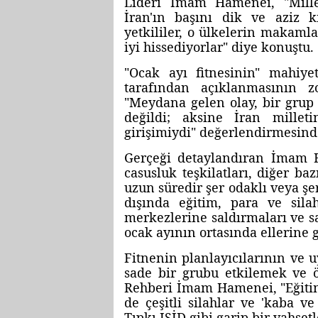
Lideri İmam Hamenei, "Millet
İran'ın başını dik ve aziz k
yetkililer, o ülkelerin makaml
iyi hissediyorlar" diye konuştu.
"Ocak ayı fitnesinin" mahiye
tarafından açıklanmasının
"Meydana gelen olay, bir grup 
değildi; aksine İran millet
girişimiydi" değerlendirmesin
Gerçeği detaylandıran İmam H
casusluk teşkilatları, diğer baz
uzun süredir şer odaklı veya şer
dışında eğitim, para ve sila
merkezlerine saldırmaları ve sa
ocak ayının ortasında ellerine g
Fitnenin planlayıcılarının ve u
sade bir grubu etkilemek ve ö
Rehberi İmam Hamenei, "Eğitiml
de çeşitli silahlar ve 'kaba v
Tıpkı IŞİD gibi garip bir vahşetl