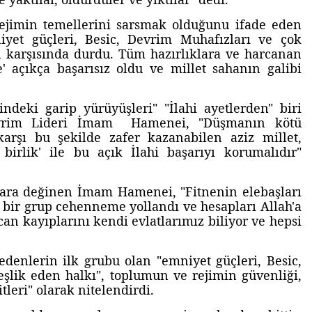
ejimin temellerini sarsmak olduğunu ifade eden
yet güçleri, Besic, Devrim Muhafızları ve çok
n karşısında durdu. Tüm hazırlıklara ve harcanan
 açıkça başarısız oldu ve millet sahanın galibi
ndeki garip yürüyüşleri" "İlahi ayetlerden" biri
Devrim Lideri İmam Hamenei, "Düşmanın kötü
arşı bu şekilde zafer kazanabilen aziz millet,
 birlik' ile bu açık İlahi başarıyı korumalıdır"
lara değinen İmam Hamenei, "Fitnenin elebaşları
n bir grup cehenneme yollandı ve hesapları Allah'a
can kayıplarını kendi evlatlarımız biliyor ve hepsi
enlerin ilk grubu olan "emniyet güçleri, Besic,
şlik eden halkı", toplumun ve rejimin güvenliği,
tleri" olarak nitelendirdi.