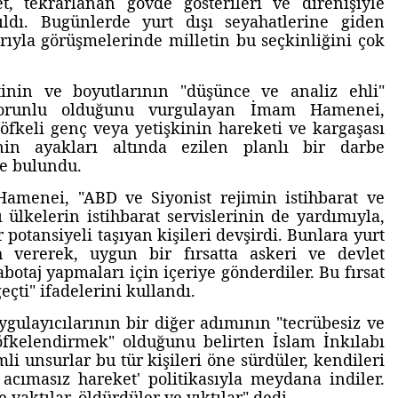
, tekrarlanan gövde gösterileri ve direnişiyle
ıldı. Bugünlerde yurt dışı seyahatlerine giden
arıyla görüşmelerinde milletin bu seçkinliğini çok
tinin ve boyutlarının "düşünce ve analiz ehli"
 zorunlu olduğunu vurgulayan İmam Hamenei,
öfkeli genç veya yetişkinin hareketi ve kargaşası
inin ayakları altında ezilen planlı bir darbe
de bulundu.
amenei, "ABD ve Siyonist rejimin istihbarat ve
ı ülkelerin istihbarat servislerinin de yardımıyla,
 potansiyeli taşıyan kişileri devşirdi. Bunlara yurt
h vererek, uygun bir fırsatta askeri ve devlet
botaj yapmaları için içeriye gönderdiler. Bu fırsat
eçti" ifadelerini kullandı.
ygulayıcılarının bir diğer adımının "tecrübesiz ve
fkelendirmek" olduğunu belirten İslam İnkılabı
i unsurlar bu tür kişileri öne sürdüler, kendileri
e acımasız hareket' politikasıyla meydana indiler.
e yaktılar, öldürdüler ve yıktılar" dedi.