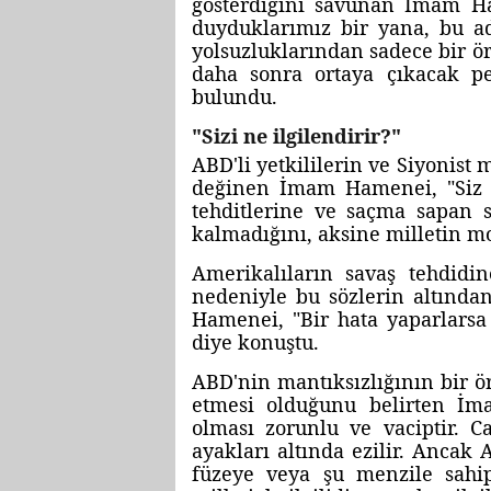
gösterdiğini savunan İmam Ham
duyduklarımız bir yana, bu ad
yolsuzluklarından sadece bir örn
daha sonra ortaya çıkacak p
bulundu.
"Sizi ne ilgilendirir?"
ABD'li yetkililerin ve Siyonist
değinen İmam Hamenei, "Siz Te
tehditlerine ve saçma sapan s
kalmadığını, aksine milletin mo
Amerikalıların savaş tehdidi
nedeniyle bu sözlerin altında
Hamenei, "Bir hata yaparlarsa 
diye konuştu.
ABD'nin mantıksızlığının bir 
etmesi olduğunu belirten İma
olması zorunlu ve vaciptir. C
ayakları altında ezilir. Ancak 
füzeye veya şu menzile sahip