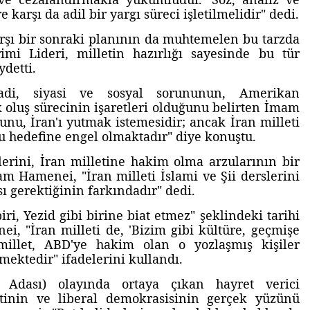
karşı da adil bir yargı süreci işletilmelidir" dedi.
rşı bir sonraki planının da muhtemelen bu tarzda
imi Lideri, milletin hazırlığı sayesinde bu tür
ydetti.
sadi, siyasi ve sosyal sorununun, Amerikan
oluş sürecinin işaretleri olduğunu belirten İmam
nu, İran'ı yutmak istemesidir; ancak İran milleti
u hedefine engel olmaktadır" diye konuştu.
erini, İran milletine hakim olma arzularının bir
am Hamenei, "İran milleti İslami ve Şii derslerini
ı gerektiğinin farkındadır" dedi.
i, Yezid gibi birine biat etmez" şeklindeki tarihi
, "İran milleti de, 'Bizim gibi kültüre, geçmişe
millet, ABD'ye hakim olan o yozlaşmış kişiler
mektedir" ifadelerini kullandı.
n Adası) olayında ortaya çıkan hayret verici
etinin ve liberal demokrasisinin gerçek yüzünü