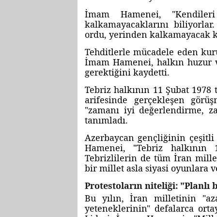
İmam Hamenei, "Kendiler
kalkamayacaklarını biliyorla
ordu, yerinden kalkamayacak kad
Tehditlerle mücadele eden kuru
İmam Hamenei, halkın huzur v
gerektiğini kaydetti.
Tebriz halkının 11 Şubat 1978 
arifesinde gerçekleşen görü
"zamanı iyi değerlendirme, z
tanımladı.
Azerbaycan gençliğinin çeşitl
Hamenei, "Tebriz halkının 
Tebrizlilerin de tüm İran mill
bir millet asla siyasi oyunlara
Protestoların niteliği: "Planlı 
Bu yılın, İran milletinin "az
yeteneklerinin" defalarca orta