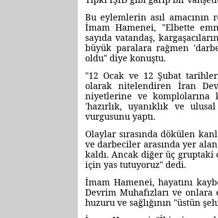
Bu eylemlerin asıl amacının r
İmam Hamenei, "Elbette emni
sayıda vatandaş, kargaşacıları
büyük paralara rağmen 'darbe'
oldu" diye konuştu.
"12 Ocak ve 12 Şubat tarihleri
olarak nitelendiren İran 
niyetlerine ve komplolarına k
'hazırlık, uyanıklık ve ulusal
vurgusunu yaptı.
Olaylar sırasında dökülen kan
ve darbeciler arasında yer ala
kaldı. Ancak diğer üç gruptaki 
için yas tutuyoruz" dedi.
İmam Hamenei, hayatını kaybed
Devrim Muhafızları ve onlara e
huzuru ve sağlığının "üstün şehi