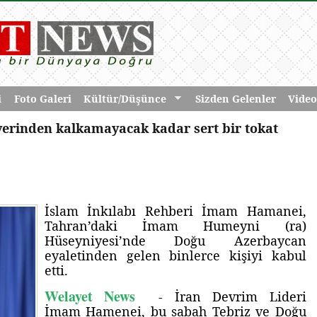
i
Foto Galeri
Kültür/Düşünce
Sizden Gelenler
Video
rinden kalkamayacak kadar sert bir tokat
İslam İnkılabı Rehberi İmam Hamanei,
Tahran’daki İmam Humeyni (ra)
Hüseyniyesi’nde Doğu Azerbaycan
eyaletinden gelen binlerce kişiyi kabul
etti.
Welayet News
- İran Devrim Lideri
İmam Hamenei, bu sabah Tebriz ve Doğu