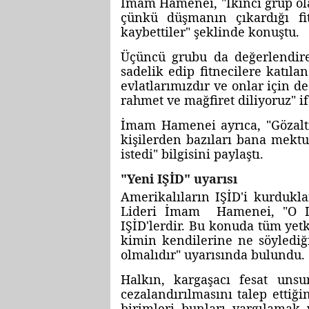
İmam Hamenei, "İkinci grup ola
çünkü düşmanın çıkardığı fi
kaybettiler" şeklinde konuştu.
Üçüncü grubu da değerlendir
sadelik edip fitnecilere katıla
evlatlarımızdır ve onlar için d
rahmet ve mağfiret diliyoruz" if
İmam Hamenei ayrıca, "Gözalt
kişilerden bazıları bana mektu
istedi" bilgisini paylaştı.
"Yeni IŞİD" uyarısı
Amerikalıların IŞİD'i kurdukla
Lideri İmam Hamenei, "O IŞ
IŞİD'lerdir. Bu konuda tüm yetki
kimin kendilerine ne söylediği
olmalıdır" uyarısında bulundu.
Halkın, kargaşacı fesat unsu
cezalandırılmasını talep etti
birimleri bunları yargılamak 