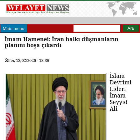
Arama formu
Ara
Main menu
İmam Hamenei: İran halkı düşmanların
planını boşa çıkardı
Per, 12/02/2026 - 18:36
İslam
Devrimi
Lideri
İmam
Seyyid
Ali