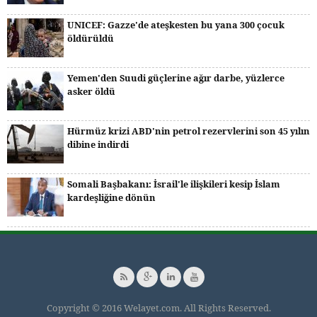
UNICEF: Gazze'de ateşkesten bu yana 300 çocuk
öldürüldü
Yemen'den Suudi güçlerine ağır darbe, yüzlerce
asker öldü
Hürmüz krizi ABD'nin petrol rezervlerini son 45 yılın
dibine indirdi
Somali Başbakanı: İsrail'le ilişkileri kesip İslam
kardeşliğine dönün
Copyright © 2016 Welayet.com. All Rights Reserved.