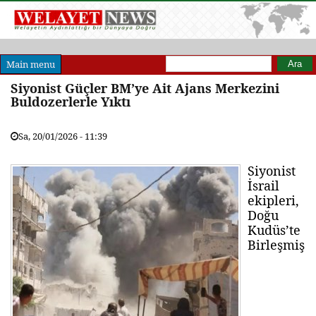
Arama formu
Ara
Main menu
Siyonist Güçler BM’ye Ait Ajans Merkezini
Buldozerlerle Yıktı
Sa, 20/01/2026 - 11:39
Siyonist
İsrail
ekipleri,
Doğu
Kudüs’te
Birleşmiş