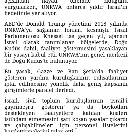
açısından hayati önemde olduğunu
vurgularken, UNRWA onlarca yıldır İsrail’in
hedefinde yer alıyor.
ABD’de Donald Trump yönetimi 2018 yılında
UNRWA’ya sağlanan fonları kesmişti. İsrail
Parlamentosu Knesset ise geçen yıl, ajansın
İsrail olarak tanımlanan bölgelerde, Doğu
Kudüs dahil, faaliyet göstermesini yasaklayan
bir yasayı kabul etti. UNRWA’nın genel merkezi
de Doğu Kudüs’te bulunuyor.
Bu yasak, Gazze ve Batı Şeria’da faaliyet
gösteren yardım kuruluşlarının ruhsatlarının
iptal edilmesine yönelik daha geniş kapsamlı
girişimlerle paralel ilerledi.
İsrail, sivil toplum kuruluşlarının ‘İsrail’i
gayrimeşru gösteren’ ya da boykotları
destekleyen faaliyetlere katılan kişileri
istihdam etmemesini şart koşan yasalar çıkardı
ve çalışabilmeleri için personel listelerini
kaydettirmelerini talep etti.