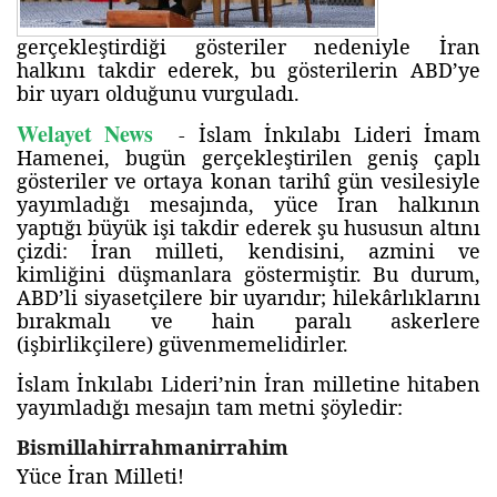
gerçekleştirdiği gösteriler nedeniyle İran
halkını takdir ederek, bu gösterilerin ABD’ye
bir uyarı olduğunu vurguladı.
Welayet News
- İslam İnkılabı Lideri İmam
Hamenei, bugün gerçekleştirilen geniş çaplı
gösteriler ve ortaya konan tarihî gün vesilesiyle
yayımladığı mesajında, yüce İran halkının
yaptığı büyük işi takdir ederek şu hususun altını
çizdi: İran milleti, kendisini, azmini ve
kimliğini düşmanlara göstermiştir. Bu durum,
ABD’li siyasetçilere bir uyarıdır; hilekârlıklarını
bırakmalı ve hain paralı askerlere
(işbirlikçilere) güvenmemelidirler.
İslam İnkılabı Lideri’nin İran milletine hitaben
yayımladığı mesajın tam metni şöyledir:
Bismillahirrahmanirrahim
Yüce İran Milleti!