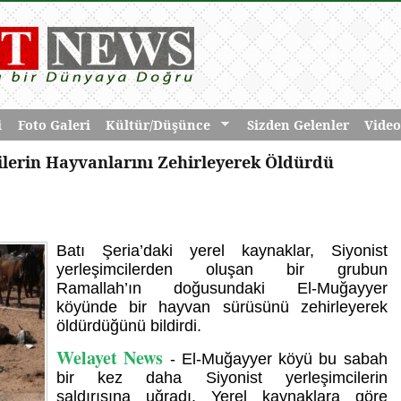
i
Foto Galeri
Kültür/Düşünce
Sizden Gelenler
Video
nlilerin Hayvanlarını Zehirleyerek Öldürdü
Batı Şeria’daki yerel kaynaklar, Siyonist
yerleşimcilerden oluşan bir grubun
Ramallah’ın doğusundaki El-Muğayyer
köyünde bir hayvan sürüsünü zehirleyerek
öldürdüğünü bildirdi.
Welayet News
- El-Muğayyer köyü bu sabah
bir kez daha Siyonist yerleşimcilerin
saldırısına uğradı. Yerel kaynaklara göre