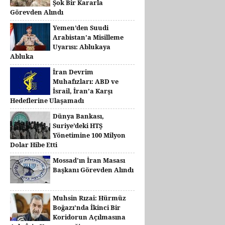
Şok Bir Kararla
Görevden Alındı
Yemen’den Suudi
Arabistan’a Misilleme
Uyarısı: Ablukaya
Abluka
İran Devrim
Muhafızları: ABD ve
İsrail, İran’a Karşı
Hedeflerine Ulaşamadı
Dünya Bankası,
Suriye’deki HTŞ
Yönetimine 100 Milyon
Dolar Hibe Etti
Mossad'ın İran Masası
Başkanı Görevden Alındı
Muhsin Rızai: Hürmüz
Boğazı’nda İkinci Bir
Koridorun Açılmasına