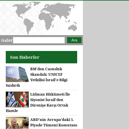
Arama formu
Ara
 Galeri
Son Haberler
BM'den Casusluk
Skandalı: UNICEF
Yetkilisi İsrail'e Bilgi
Sızdırdı
Lübnan Hükümeti İle
Siyonist İsrail'den
Direnişe Karşı Ortak
Hamle
ABD’nin Avrupa’daki 5.
Piyade Tümeni Komutanı