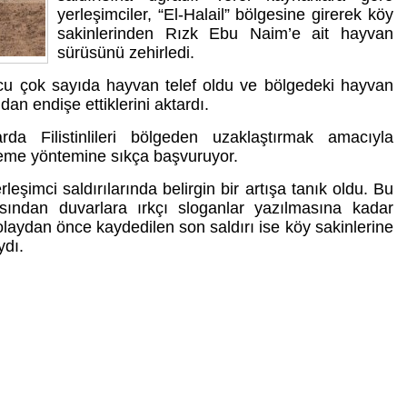
yerleşimciler, “El-Halail” bölgesine girerek köy
sakinlerinden Rızk Ebu Naim’e ait hayvan
sürüsünü zehirledi.
cu çok sayıda hayvan telef oldu ve bölgedeki hayvan
ndan endişe ettiklerini aktardı.
arda Filistinlileri bölgeden uzaklaştırmak amacıyla
leme yöntemine sıkça başvuruyor.
eşimci saldırılarında belirgin bir artışa tanık oldu. Bu
asından duvarlara ırkçı sloganlar yazılmasına kadar
 olaydan önce kaydedilen son saldırı ise köy sakinlerine
ydı.