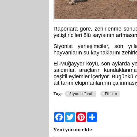
Raporlara göre, zehirlenme sonu
yetiştiricileri ölü sayısının artması
Siyonist yerleşimciler, son yıll
hayvanların su kaynaklarını zehir
El-Muğayyer köyü, son aylarda yerl
saldırılar, araçların kundaklanm
çeşitli eylemler içeriyor. Bugünkü
ait tarım ekipmanlarının çalınması
Tags:
Siyonist İsrail
Filistin
Facebook
Twitter
Pinterest
Share
Yeni yorum ekle