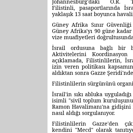
Johannesburg'daki O.R.
Filistinli, pasaportlarında İ
yaklaşık 13 saat boyunca haval
Güney Afrika Sınır Güvenliği O
Güney Afrika'yı 90 güne kadar 
vize muafiyetleri doğrultusunda
İsrail ordusuna bağlı bir 
Aktivitelerini Koordinasyon
açıklamada, Filistinlilerin, İ
izin veren politikası kapsamı
aldıktan sonra Gazze Şeridi'nden
Filistinlilerin sürgününü orga
İsrail'in sıkı abluka uyguladığı
isimli "sivil toplum kuruluşunun
Ramon Havalimanı'na gidişini n
nasıl aldığı sorgulanıyor.
Filistinlilerin Gazze'den ç
kendini "Mecd" olarak tanıtıy