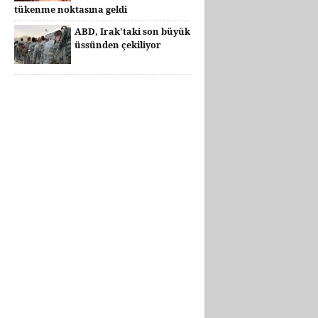
tükenme noktasına geldi
ABD, Irak'taki son büyük
üssünden çekiliyor