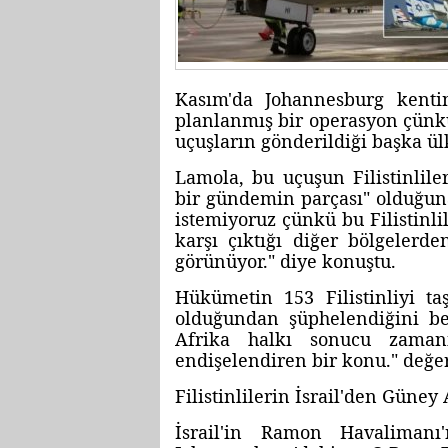
Kasım'da Johannesburg kentine
planlanmış bir operasyon çünkü
uçuşların gönderildiği başka ülk
Lamola, bu uçuşun Filistinlil
bir gündemin parçası" olduğuna
istemiyoruz çünkü bu Filistinli
karşı çıktığı diğer bölgeler
görünüyor." diye konuştu.
Hükümetin 153 Filistinliyi t
olduğundan şüphelendiğini be
Afrika halkı sonucu zaman
endişelendiren bir konu." değ
Filistinlilerin İsrail'den Güney 
İsrail'in Ramon Havaliman