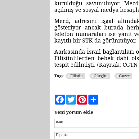
kurulduğu savunuluyor. Mecd'
açılmış ve sosyal medya hesapl
Mecd, adresini işgal altınd
gösteriyor ancak burada herha
telefon numaraları ise yanıt 
kayıtlı bir STK da görünmüyor.
Aarkasında İsrail bağlantıları
Filistinlilerden bebek dahi ol
tespit edilmişti. (Kaynak: CGTN
Tags:
Filistin
Sürgün
Gazze
Facebook
Twitter
Pinterest
Share
Yeni yorum ekle
isim
E-posta