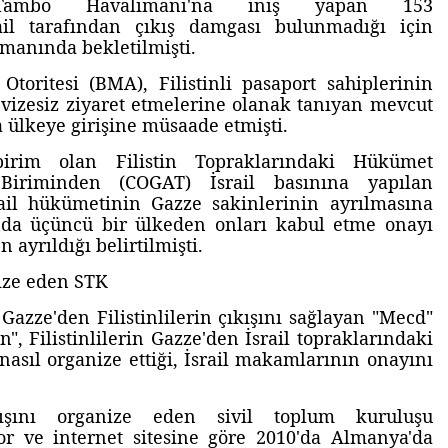
 Tambo Havalimanı'na iniş yapan 153
srail tarafından çıkış damgası bulunmadığı için
imanında bekletilmişti.
toritesi (BMA), Filistinli pasaport sahiplerinin
vizesiz ziyaret etmelerine olanak tanıyan mevcut
 ülkeye girişine müsaade etmişti.
birim olan Filistin Topraklarındaki Hükümet
 Biriminden (COGAT) İsrail basınına yapılan
srail hükümetinin Gazze sakinlerinin ayrılmasına
nda üçüncü bir ülkeden onları kabul etme onayı
 ayrıldığı belirtilmişti.
nize eden STK
 Gazze'den Filistinlilerin çıkışını sağlayan "Mecd"
", Filistinlilerin Gazze'den İsrail topraklarındaki
asıl organize ettiği, İsrail makamlarının onayını
ıkışını organize eden sivil toplum kuruluşu
or ve internet sitesine göre 2010'da Almanya'da