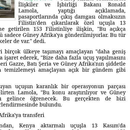
İlişkiler ve İşbirliği Bakanı Ronald
Lamola, yaptığı açıklamada,
pasaportlarında çıkış damgası olmaksızın
Filistin'den çıkarılarak özel uçuşla 13
 getirilen 153 Filistinliye ilişkin, "Bu açıkça
 sadece Güney Afrika'ya gönderilmiyorlar. Bu tür
eler de var." dedi.
eri birçok ülkeye taşımayı amaçlayan "daha geniş
 işaret ederek, "Bize daha fazla uçuş yapılmasını
leri Gazze, Batı Şeria ve Güney Afrika'nın şiddetle
den temizlemeyi amaçlayan açık bir gündem gibi
aşıyan uçuşun karanlık bir operasyonun parçası
lirten Lamola, "Bu konu araştırılıyor ve Güney
ı gelince öğrenecek. Bu gerçekten de bizi
erlendirmesinde bulundu.
Afrika'ya transferi
ı'ndan, Kenya aktarmalı uçuşla 13 Kasım'da