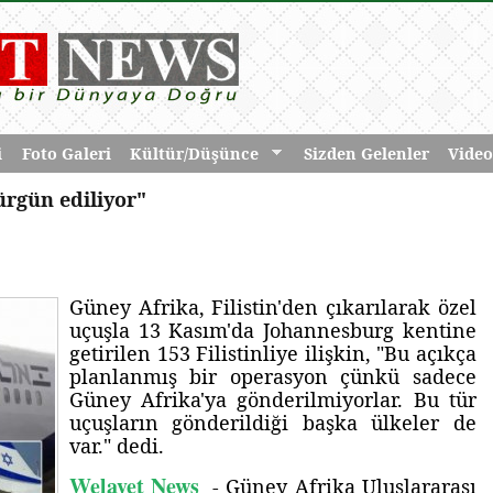
i
Foto Galeri
Kültür/Düşünce
Sizden Gelenler
Video
sürgün ediliyor"
Güney Afrika, Filistin'den çıkarılarak özel
uçuşla 13 Kasım'da Johannesburg kentine
getirilen 153 Filistinliye ilişkin, "Bu açıkça
planlanmış bir operasyon çünkü sadece
Güney Afrika'ya gönderilmiyorlar. Bu tür
uçuşların gönderildiği başka ülkeler de
var." dedi.
Welayet News
- Güney Afrika Uluslararası