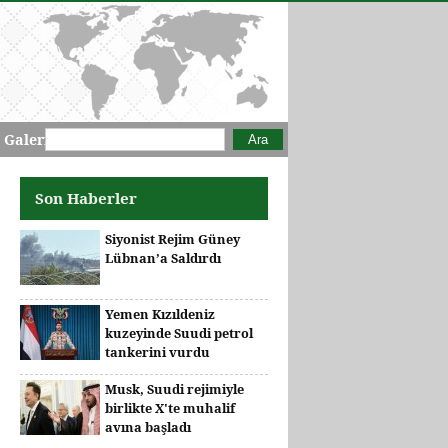
Arama formu
Ara
 Galeri
Son Haberler
Siyonist Rejim Güney
Lübnan’a Saldırdı
Yemen Kızıldeniz
kuzeyinde Suudi petrol
tankerini vurdu
Musk, Suudi rejimiyle
birlikte X'te muhalif
avına başladı