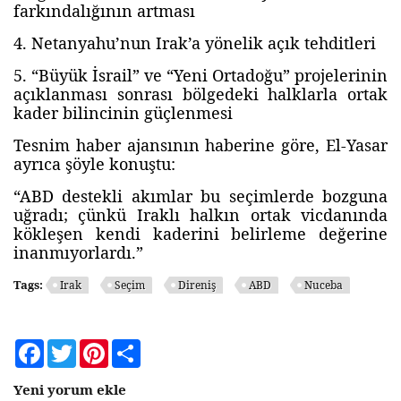
farkındalığının artması
4. Netanyahu’nun Irak’a yönelik açık tehditleri
5. “Büyük İsrail” ve “Yeni Ortadoğu” projelerinin
açıklanması sonrası bölgedeki halklarla ortak
kader bilincinin güçlenmesi
Tesnim haber ajansının haberine göre, El-Yasar
ayrıca şöyle konuştu:
“ABD destekli akımlar bu seçimlerde bozguna
uğradı; çünkü Iraklı halkın ortak vicdanında
kökleşen kendi kaderini belirleme değerine
inanmıyorlardı.”
Tags:
Irak
Seçim
Direniş
ABD
Nuceba
Facebook
Twitter
Pinterest
Share
Yeni yorum ekle