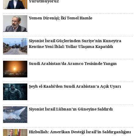
Yürütmüyoruz
Yemen Direnişi; İki Temel Hamle
Siyonist İsrail Güçlerinden Suriye'nin Kuneytra
Kentine Yeni İhlal: Yollar Ulaşıma Kapatıldı
Suudi Arabistan’da Aramco Tesisinde Yangın
Şeyh el-Kaabi’den Suudi Arabistan’a Açık Uyarı
Siyonist İsrail Lübnan’ın Güneyine Saldırdı
Hizbullah: Amerikan Desteği İsrail'in Saldırganlığını