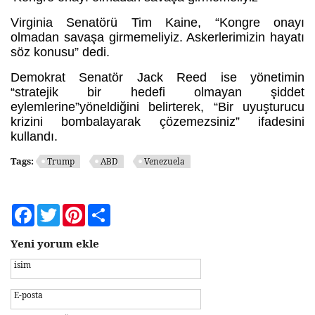
Virginia Senatörü Tim Kaine, “Kongre onayı
olmadan savaşa girmemeliyiz. Askerlerimizin hayatı
söz konusu” dedi.
Demokrat Senatör Jack Reed ise yönetimin
“stratejik bir hedefi olmayan şiddet
eylemlerine”yöneldiğini belirterek, “Bir uyuşturucu
krizini bombalayarak çözemezsiniz” ifadesini
kullandı.
Tags:
Trump
ABD
Venezuela
Facebook
Twitter
Pinterest
Share
Yeni yorum ekle
isim
E-posta