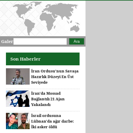
Arama formu
Ara
 Galeri
Son Haberler
İran Ordusu’nun Savaşa
Hazırlık Düzeyi En Üst
Seviyede
İran'da Mossad
Bağlantılı 21 Ajan
Yakalandı
İsrail ordusuna
Lübnan'da ağır darbe:
İki asker öldü