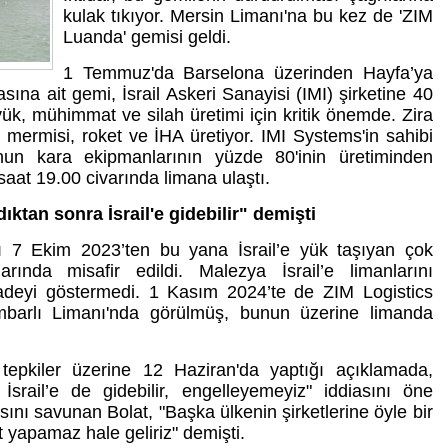
kulak tıkıyor. Mersin Limanı'na bu kez de 'ZIM
Luanda' gemisi geldi.
1 Temmuz'da Barselona üzerinden Hayfa’ya
asına ait gemi, İsrail Askeri Sanayisi (IMI) şirketine 40
 yük, mühimmat ve silah üretimi için kritik önemde. Zira
 mermisi, roket ve İHA üretiyor. IMI Systems'in sahibi
nun kara ekipmanlarının yüzde 80'inin üretiminden
aat 19.00 civarında limana ulaştı.
ktan sonra İsrail'e gidebilir" demişti
ğı 7 Ekim 2023’ten bu yana İsrail’e yük taşıyan çok
rında misafir edildi. Malezya İsrail’e limanlarını
iradeyi göstermedi. 1 Kasım 2024’te de ZIM Logistics
 Ambarlı Limanı'nda görülmüş, bunun üzerine limanda
tepkiler üzerine 12 Haziran'da yaptığı açıklamada,
srail’e de gidebilir, engelleyemeyiz" iddiasını öne
ı savunan Bolat, "Başka ülkenin şirketlerine öyle bir
 yapamaz hale geliriz" demişti.