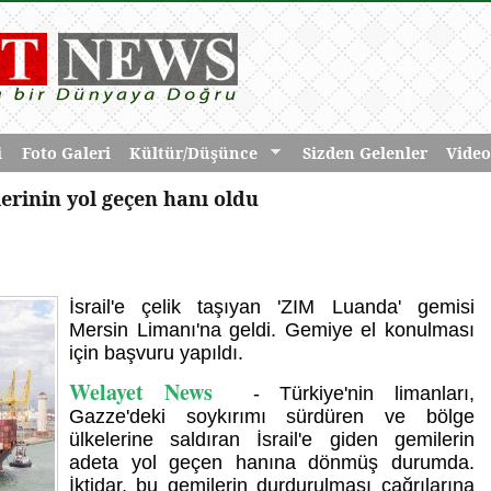
i
Foto Galeri
Kültür/Düşünce
Sizden Gelenler
Video
erinin yol geçen hanı oldu
İsrail'e çelik taşıyan 'ZIM Luanda' gemisi
Mersin Limanı'na geldi. Gemiye el konulması
için başvuru yapıldı.
Welayet News
- Türkiye'nin limanları,
Gazze'deki soykırımı sürdüren ve bölge
ülkelerine saldıran İsrail'e giden gemilerin
adeta yol geçen hanına dönmüş durumda.
İktidar, bu gemilerin durdurulması çağrılarına