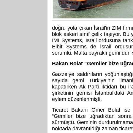
doğru yola çıkan İsrail'in ZIM firm
blok askeri sınıf çelik taşıyor. Bu
IMI Systems, İsrail ordusuna tank
Elbit Systems de İsrail ordusu
sorumlu. Malta bayraklı gemi dün s
Bakan Bolat "Gemiler bize uğradı
Gazze’ye saldırıların yoğunlaştı
sayıda gemi Türkiye’nin limanla
kapatırken Ak Parti iktidarı bu 
şirketinin gemisi İstanbul'daki
eylem düzenlenmişti.
Ticaret Bakanı Ömer Bolat ise 
“Gemiler bize uğradıktan sonra İ
sürmüştü. Geminin durdurulmamasın
noktada davranıldığı zaman ticaret