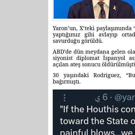
Yaron’un, X’teki paylaşımında 
yaptığımız gibi avlayıp ortad
savurduğu görüldü.
ABD’de dün meydana gelen olay
siyonist diplomat İspanyol as
açılan ateş sonucu öldürülmüşt
30 yaşındaki Rodriguez, “Bu
bağırmıştı.