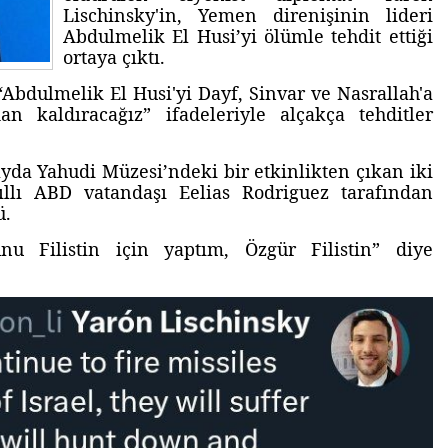
Lischinsky'in, Yemen direnişinin lideri
Abdulmelik El Husi’yi ölümle tehdit ettiği
ortaya çıktı.
“Abdulmelik El Husi'yi Dayf, Sinvar ve Nasrallah'a
an kaldıracağız” ifadeleriyle alçakça tehditler
da Yahudi Müzesi’ndeki bir etkinlikten çıkan iki
ıllı ABD vatandaşı Eelias Rodriguez tarafından
ü.
nu Filistin için yaptım, Özgür Filistin” diye