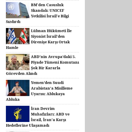
BM'den Casusluk
Skandalı: UNICEF
Yetkilisi İsrail'e Bilgi
Sızdırdı
Lübnan Hükümeti İle
Siyonist İsrail'den
Direnişe Karşı Ortak
Hamle
ABD’nin Avrupa’daki 5.
Piyade Tümeni Komutanı
Şok Bir Kararla
Görevden Alındı
Yemen’den Suudi
Arabistan’a Misilleme
Uyarısı: Ablukaya
Abluka
İran Devrim
Muhafızları: ABD ve
İsrail, İran’a Karşı
Hedeflerine Ulaşamadı