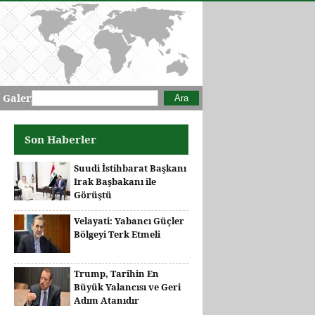
Arama formu
Ara
 Galeri
Son Haberler
Suudi İstihbarat Başkanı
Irak Başbakanı ile
Görüştü
Velayati: Yabancı Güçler
Bölgeyi Terk Etmeli
Trump, Tarihin En
Büyük Yalancısı ve Geri
Adım Atanıdır