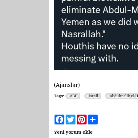
(Ajanslar)
Tags:
ABD
İsrail
Abdülmelik el-H
Facebook
Twitter
Pinterest
Share
Yeni yorum ekle