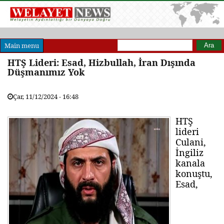
Arama formu
Ara
Main menu
HTŞ Lideri: Esad, Hizbullah, İran Dışında
Düşmanımız Yok
Çar, 11/12/2024 - 16:48
HTŞ
lideri
Culani,
İngiliz
kanala
konuştu,
Esad,