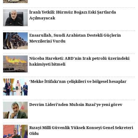
İranlı Yetkili: Hürmüz Boğazı Eski Şartlarda
Açılmayacak
Ensarullah, Suudi Arabistan Destekli Güçlerin
Mevzilerini Vurdu
Nüceba Hareketi: ABD'nin Irak petrolü üzerindeki
hakimiyeti bitmeli
‘Mekke İttifakı’nın çelişkileri ve bölgesel hesaplar
Devrim Lideri’nden Muhsin Rızai'ye yeni görev
Rızayi Millî Güvenlik Yüksek Konseyi Genel Sekreteri
Oldu