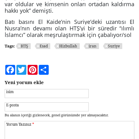
var oldular ve kimsenin onları ortadan kaldırma
hakkı yok” demişti.
Batı basını El Kaide’nin Suriye’deki uzantısı El
Nusra’nın devamı olan HTŞ’yi bir süredir “ılımlı
İslamcı” olarak meşrulaştırmak için çabalıyor/sol
Tags:
HTŞ
Esad
Hizbullah
iran
Suriye
Facebook
Twitter
Pinterest
Share
Yeni yorum ekle
isim
E-posta
Bu alanın içeriği gizlenecek, genel görünümde yer almayacaktır.
Yorum Yazınız
*