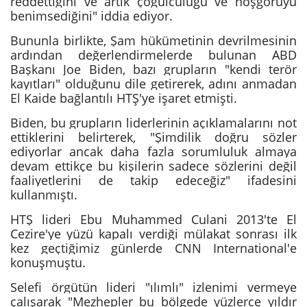
reddettiğini ve artık çoğulculuğu ve hoşgörüyü
benimsediğini" iddia ediyor.
Bununla birlikte, Şam hükümetinin devrilmesinin
ardından değerlendirmelerde bulunan ABD
Başkanı Joe Biden, bazı grupların "kendi terör
kayıtları" olduğunu dile getirerek, adını anmadan
El Kaide bağlantılı HTŞ'ye işaret etmişti.
Biden, bu grupların liderlerinin açıklamalarını not
ettiklerini belirterek, "Şimdilik doğru sözler
ediyorlar ancak daha fazla sorumluluk almaya
devam ettikçe bu kişilerin sadece sözlerini değil
faaliyetlerini de takip edeceğiz" ifadesini
kullanmıştı.
HTŞ lideri Ebu Muhammed Culani 2013'te El
Cezire'ye yüzü kapalı verdiği mülakat sonrası ilk
kez geçtiğimiz günlerde CNN International'e
konuşmuştu.
Selefi örgütün lideri "ılımlı" izlenimi vermeye
çalışarak "Mezhepler bu bölgede yüzlerce yıldır