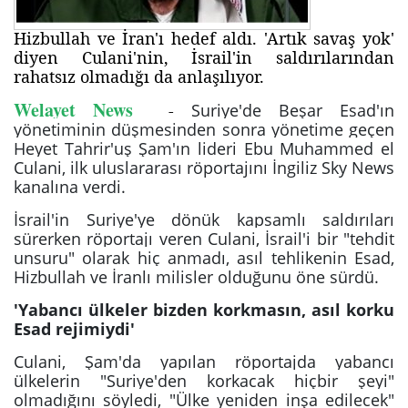
Hizbullah ve İran'ı hedef aldı. 'Artık savaş yok'
diyen Culani'nin, İsrail'in saldırılarından
rahatsız olmadığı da anlaşılıyor.
Welayet News
-
Suriye'de Beşar Esad'ın
yönetiminin düşmesinden sonra yönetime geçen
Heyet Tahrir'uş Şam'ın lideri Ebu Muhammed el
Culani, ilk uluslararası röportajını İngiliz Sky News
kanalına verdi.
İsrail'in Suriye'ye dönük kapsamlı saldırıları
sürerken röportajı veren Culani, İsrail'i bir "tehdit
unsuru" olarak hiç anmadı, asıl tehlikenin Esad,
Hizbullah ve İranlı milisler olduğunu öne sürdü.
'Yabancı ülkeler bizden korkmasın, asıl korku
Esad rejimiydi'
Culani, Şam'da yapılan röportajda yabancı
ülkelerin "Suriye'den korkacak hiçbir şeyi"
olmadığını söyledi, "Ülke yeniden inşa edilecek"