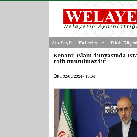
AnaSayfa
Haberler
Fıkıh Köşes
Kenani: İslam dünyasında İsra
rolü unutulmazdır
Pt, 02/09/2024 - 19:54