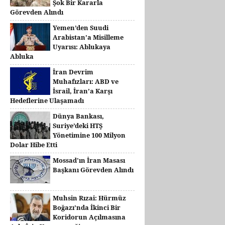
Şok Bir Kararla
Görevden Alındı
Yemen’den Suudi
Arabistan’a Misilleme
Uyarısı: Ablukaya
Abluka
İran Devrim
Muhafızları: ABD ve
İsrail, İran’a Karşı
Hedeflerine Ulaşamadı
Dünya Bankası,
Suriye’deki HTŞ
Yönetimine 100 Milyon
Dolar Hibe Etti
Mossad'ın İran Masası
Başkanı Görevden Alındı
Muhsin Rızai: Hürmüz
Boğazı’nda İkinci Bir
Koridorun Açılmasına