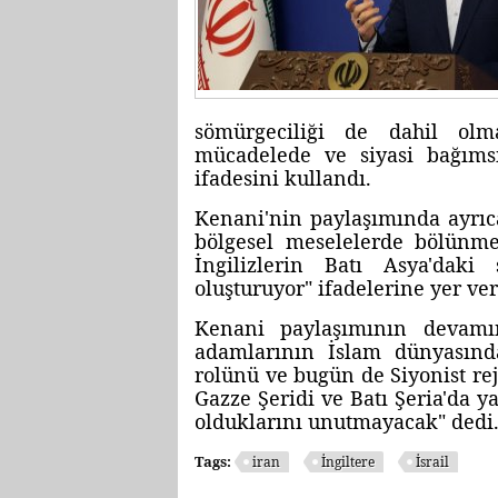
sömürgeciliği de dahil olm
mücadelede ve siyasi bağımsı
ifadesini kullandı.
Kenani'nin paylaşımında ayrıca
bölgesel meselelerde bölünme
İngilizlerin Batı Asya'dak
oluşturuyor" ifadelerine yer ver
Kenani paylaşımının devamın
adamlarının İslam dünyasında
rolünü ve bugün de Siyonist re
Gazze Şeridi ve Batı Şeria'da y
olduklarını unutmayacak" dedi.
Tags:
iran
İngiltere
İsrail