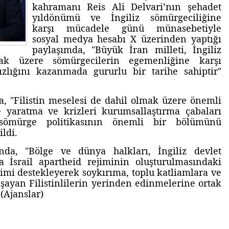
kahramanı Reis Ali Delvari’nın şehadet
yıldönümü ve İngiliz sömürgeciliğine
karşı mücadele günü münasebetiyle
sosyal medya hesabı X üzerinden yaptığı
paylaşımda, "Büyük İran milleti, İngiliz
ak üzere sömürgecilerin egemenliğine karşı
zlığını kazanmada gururlu bir tarihe sahiptir"
, "Filistin meselesi de dahil olmak üzere önemli
 yaratma ve krizleri kurumsallaştırma çabaları
i sömürge politikasının önemli bir bölümünü
ildi.
da, "Bölge ve dünya halkları, İngiliz devlet
 İsrail apartheid rejiminin oluşturulmasındaki
jimi destekleyerek soykırıma, toplu katliamlara ve
aşayan Filistinlilerin yerinden edinmelerine ortak
(Ajanslar)