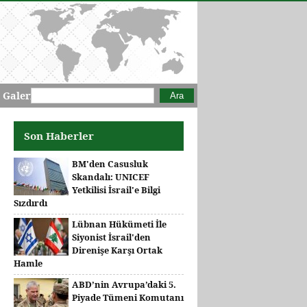
Arama formu
Ara
 Galeri
Son Haberler
BM'den Casusluk
Skandalı: UNICEF
Yetkilisi İsrail'e Bilgi
Sızdırdı
Lübnan Hükümeti İle
Siyonist İsrail'den
Direnişe Karşı Ortak
Hamle
ABD’nin Avrupa’daki 5.
Piyade Tümeni Komutanı