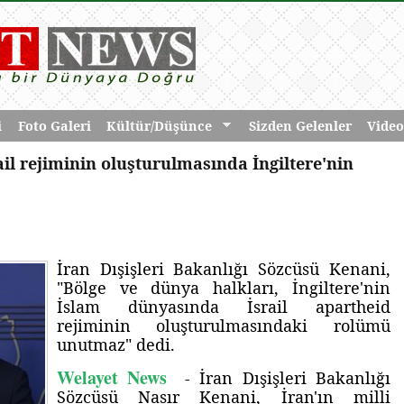
i
Foto Galeri
Kültür/Düşünce
Sizden Gelenler
Video
il rejiminin oluşturulmasında İngiltere'nin
İran Dışişleri Bakanlığı Sözcüsü Kenani,
"Bölge ve dünya halkları, İngiltere'nin
İslam dünyasında İsrail apartheid
rejiminin oluşturulmasındaki rolümü
unutmaz" dedi.
Welayet News
- İran Dışişleri Bakanlığı
Sözcüsü Nasır Kenani, İran'ın milli